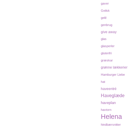
gaver
Geilsk
gelé
genbrug
give away
glas
glasperler
glutenfri
græskar
grønne lækkerier
Hamburger Liebe
hat
haveentré
Haveglæde
haveplan
havtorn
Helena
hindbærsnitter