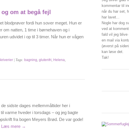
kommentar til i
 og om at begå fejl
når du har set, 
har lavet...
get blodprøver fordi hun sover meget. Hun er
Nogle har dog s
ved at kommente
er om natten, 1 time i børnehaven og i
fald vil jeg blive
en udvidet i op til 3 timer. Når hun er vågen
en mail via kont
(øverst på siden
kan løse det.
Tak!
riverier
| Tags:
bagning
,
glutenfri
,
Helena
,
de sidste dages mellemmåltider her i
til varme hveder i torsdags – og jeg bagte
pskrift fra bogen Meyers Brød. De var gode!
…
Læs mere
→