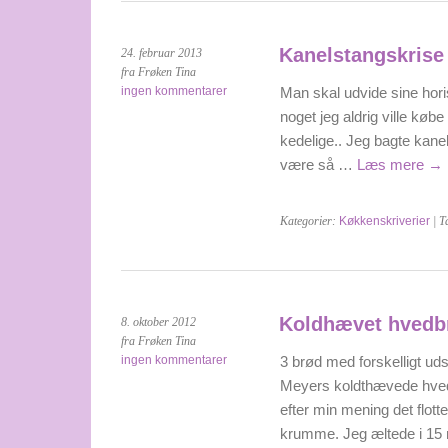
Kanelstangskrise
24. februar 2013
fra Frøken Tina
ingen kommentarer
Man skal udvide sine hori
noget jeg aldrig ville køb
kedelige.. Jeg bagte kanels
være så …
Læs mere
→
Kategorier:
Køkkenskriverier
| T
Koldhævet hvedb
8. oktober 2012
fra Frøken Tina
ingen kommentarer
3 brød med forskelligt ud
Meyers koldthævede hvedbr
efter min mening det flott
krumme. Jeg æltede i 15