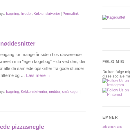
ags:
bagning
,
hveder
,
Køkkenskriverier
|
Permalink
øddesnitter
eg engang for mange år siden hos daværende
krevet i min “egen kogebog” – du ved den, der
FØLG MIG
r alle de samlede opskrifter fra gode stunder
Du kan følge mi
krifterne og …
Læs mere
→
disse sociale me
ags:
bagning
,
Køkkenskriverier
,
nødder
,
små kager
|
EMNER
ede pizzasnegle
adventskrans