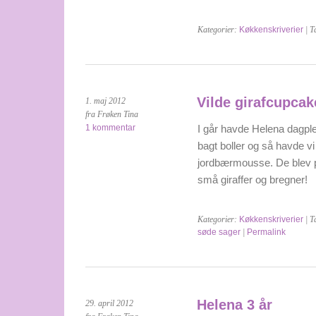
Kategorier:
Køkkenskriverier
| T
Vilde girafcupcak
1. maj 2012
fra Frøken Tina
1 kommentar
I går havde Helena dagple
bagt boller og så havde 
jordbærmousse. De blev p
små giraffer og bregner!
Kategorier:
Køkkenskriverier
| T
søde sager
|
Permalink
Helena 3 år
29. april 2012