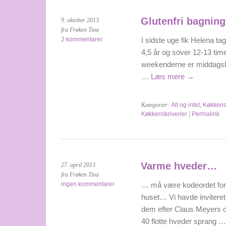
Glutenfri bagning
9. oktober 2013
fra Frøken Tina
2 kommentarer
I sidste uge fik Helena ta
4,5 år og sover 12-13 tim
weekenderne er middagslur
…
Læs mere
→
Kategorier:
Alt og intet
,
Køkkensk
Køkkenskriverier
|
Permalink
Varme hveder…
27. april 2013
fra Frøken Tina
ingen kommentarer
… må være kodeordet for 
huset… Vi havde inviteret 
dem efter Claus Meyers o
40 flotte hveder sprang 