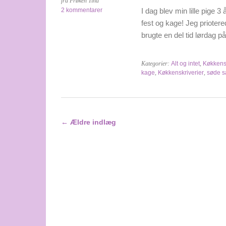
fra Frøken Tina
2 kommentarer
I dag blev min lille pige 3
fest og kage! Jeg priotere
brugte en del tid lørdag 
Kategorier:
Alt og intet
,
Køkkensk
kage
,
Køkkenskriverier
,
søde s
←
Ældre indlæg