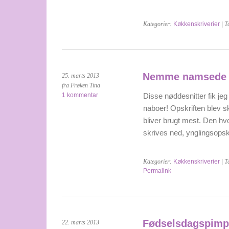
Kategorier:
Køkkenskriverier
| T
Nemme namsede n
25. marts 2013
fra Frøken Tina
1 kommentar
Disse nøddesnitter fik j
naboer! Opskriften blev s
bliver brugt mest. Den hvo
skrives ned, ynglingsops
Kategorier:
Køkkenskriverier
| T
Permalink
Fødselsdagspimp
22. marts 2013