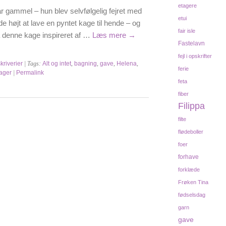
etagere
 år gammel – hun blev selvfølgelig fejret med
etui
de højt at lave en pyntet kage til hende – og
fair isle
på denne kage inspireret af …
Læs mere
→
Fastelavn
fejl i opskrifter
riverier
| Tags:
Alt og intet
,
bagning
,
gave
,
Helena
,
ferie
ager
|
Permalink
feta
fiber
Filippa
filte
flødeboller
foer
forhave
forklæde
Frøken Tina
fødselsdag
garn
gave