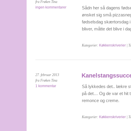
fra Frøken Tina
ingen kommentarer
Sådn her så dagens føds
ønsket sig små pizzasnegl
fødselsdag skærtorsdag i 
bliver, måtte det blive i d
Kategorier:
Køkkenskriverier
| T
Kanelstangssucc
27. februar 2013
fra Frøken Tina
1 kommentar
Så lykkedes det.. lækre 
på det… Og de var et hit
remonce og creme.
Kategorier:
Køkkenskriverier
| T