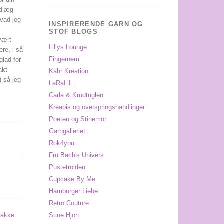
ndlæg
hvad jeg
INSPIRERENDE GARN OG
STOF BLOGS
vært
Lillys Lounge
re, i så
Fingernem
 glad for
akt
Kahr Kreation
) så jeg
LaRaLiL
Carla & Krudtuglen
Kreapis og overspringshandlinger
Poeten og Stinemor
Garngalleriet
Rok4you
Fru Bach's Univers
Pustetrolden
Cupcake By Me
Hamburger Liebe
Retro Couture
Stine Hjort