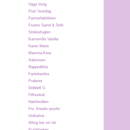
Vaga Vong
Pias' hverdag
Farmorfabrikken
Fruens Spind & Strik
Strikkefuglen
Kamomilla Vanilla
Karen Marie
Mamma-Krea
Aalerusen
Rappedikke
Fantelastika
Pralerier
Dobbelt G
Filihunkat
Hæklenålen
Fru. Kreativ-positiv
Unikarina
Alting har sin tid
Puslefanten