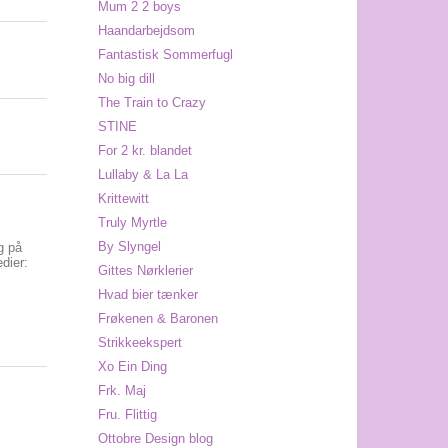
Mum 2 2 boys
Haandarbejdsom
Fantastisk Sommerfugl
No big dill
The Train to Crazy
STINE
For 2 kr. blandet
Lullaby & La La
Krittewitt
Truly Myrtle
By Slyngel
g på
dier:
Gittes Nørklerier
Hvad bier tænker
Frøkenen & Baronen
Strikkeekspert
Xo Ein Ding
Frk. Maj
Fru. Flittig
Ottobre Design blog