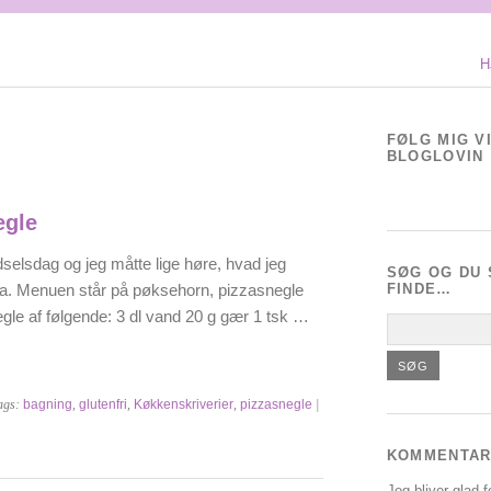
H
FØLG MIG V
BLOGLOVIN
egle
dselsdag og jeg måtte lige høre, hvad jeg
SØG OG DU 
ena. Menuen står på pøksehorn, pizzasnegle
FINDE…
egle af følgende: 3 dl vand 20 g gær 1 tsk …
ags:
bagning
,
glutenfri
,
Køkkenskriverier
,
pizzasnegle
|
KOMMENTAR
Jeg bliver glad f