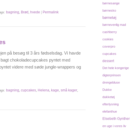
børnesange
børnesko
ags:
bagning
,
Brød
,
hvede
|
Permalink
børnetøj
børnevenlig mad
cashberry
cookies
es
coverpro
jen på besøg til 3 års fødselsdag. Vi havde
cupcakes
vi bagt chokoladecupcakes pyntet med
dessert
yntet videre med søde jungle-wrappers og
Det hele kongerige
digterprinsen
drengebluse
Dukke
ags:
bagning
,
cupcakes
,
Helena
,
kage
,
små kager
,
dukketøj
efterlysning
elefanthue
Elsebeth Gynther
en uge i vores liv