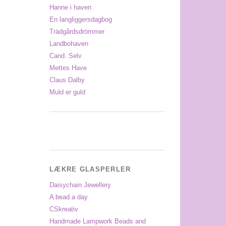
Hanne i haven
En langliggersdagbog
Trädgårdsdrömmer
Landbohaven
Cand. Selv
Mettes Have
Claus Dalby
Muld er guld
LÆKRE GLASPERLER
Daisychain Jewellery
A bead a day
CSkreativ
Handmade Lampwork Beads and