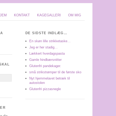
JEM
KONTAKT
KAGEGALLERI
OM MIG
IA
DE SIDSTE INDLÆG…
En skøn lille strikketaske…
Jeg er her stadig…
Lækkert hverdagspasta
Gamle hindbærsnitter
SKAL
Glutenfri pandekager.
små strikstrømper til de første sko
Nyt hjemmelavet betræk til
autostolen
Glutenfri pizzasnegle
ER
or din