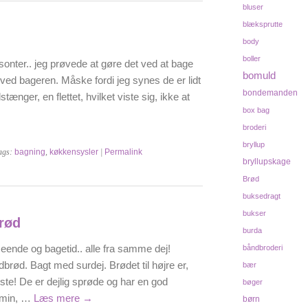
bluser
blæksprutte
body
boller
sonter.. jeg prøvede at gøre det ved at bage
bomuld
e ved bageren. Måske fordi jeg synes de er lidt
bondemanden
tænger, en flettet, hvilket viste sig, ikke at
box bag
broderi
bryllup
ags:
bagning
,
køkkensysler
|
Permalink
bryllupskage
Brød
buksedragt
bukser
rød
burda
seende og bagetid.. alle fra samme dej!
båndbroderi
ød. Bagt med surdej. Brødet til højre er,
bær
este! De er dejlig sprøde og har en god
bøger
 min, …
Læs mere
→
børn