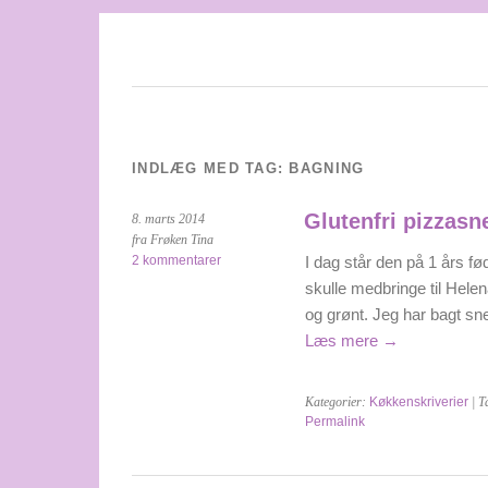
INDLÆG MED TAG:
BAGNING
Glutenfri pizzasn
8. marts 2014
fra Frøken Tina
2 kommentarer
I dag står den på 1 års fø
skulle medbringe til Hel
og grønt. Jeg har bagt sn
Læs mere
→
Kategorier:
Køkkenskriverier
| T
Permalink