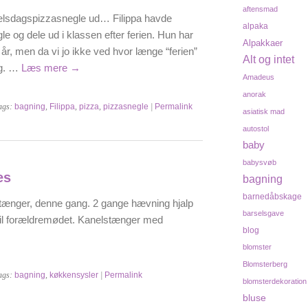
aftensmad
elsdagspizzasnegle ud… Filippa havde
alpaka
e og dele ud i klassen efter ferien. Hun har
Alpakkaer
år, men da vi jo ikke ved hvor længe “ferien”
Alt og intet
ag. …
Læs mere
→
Amadeus
anorak
ags:
bagning
,
Filippa
,
pizza
,
pizzasnegle
|
Permalink
asiatisk mad
autostol
baby
babysvøb
es
bagning
barnedåbskage
stænger, denne gang. 2 gange hævning hjalp
barselsgave
 til forældremødet. Kanelstænger med
blog
blomster
Blomsterberg
ags:
bagning
,
køkkensysler
|
Permalink
blomsterdekoration
bluse