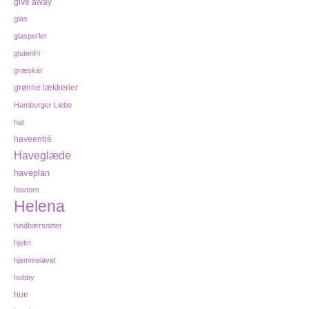
give away
glas
glasperler
glutenfri
græskar
grønne lækkerier
Hamburger Liebe
hat
haveentré
Haveglæde
haveplan
havtorn
Helena
hindbærsnitter
hjelm
hjemmelavet
hobby
hue