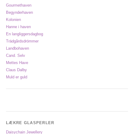
Gourmethaven
Begynderhaven
Kolonien
Hanne i haven
En langliggersdagbog
Trädgårdsdrömmer
Landbohaven
Cand. Selv
Mettes Have
Claus Dalby
Muld er guld
LÆKRE GLASPERLER
Daisychain Jewellery