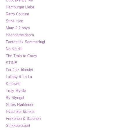
Cupcake By Me
Hamburger Liebe
Retro Couture
Stine Hjort
Mum 2 2 boys
Haandarbejdsom
Fantastisk Sommerfugl
No big dill
The Train to Crazy
STINE
For 2 kr. blandet
Lullaby & La La
Krittewitt
Truly Myrtle
By Slyngel
Gittes Nørklerier
Hvad bier tænker
Frøkenen & Baronen
Strikkeekspert