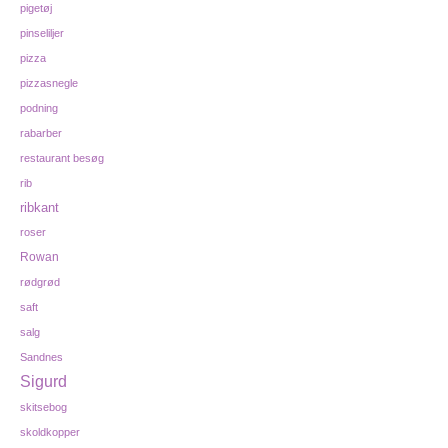
pigetøj
pinseliljer
pizza
pizzasnegle
podning
rabarber
restaurant besøg
rib
ribkant
roser
Rowan
rødgrød
saft
salg
Sandnes
Sigurd
skitsebog
skoldkopper