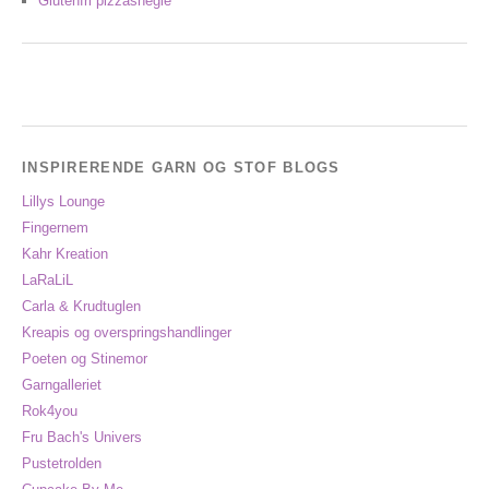
Glutenfri pizzasnegle
INSPIRERENDE GARN OG STOF BLOGS
Lillys Lounge
Fingernem
Kahr Kreation
LaRaLiL
Carla & Krudtuglen
Kreapis og overspringshandlinger
Poeten og Stinemor
Garngalleriet
Rok4you
Fru Bach's Univers
Pustetrolden