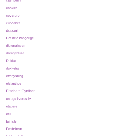
cashberry
cookies
coverpro
cupcakes
dessert
Det hele kongerige
digterprinsen
drengebluse
Dukke
dukketøj
efterlysning
elefanthue
Elsebeth Gynther
en uge i vores liv
etagere
etui
fair isle
Fastelavn