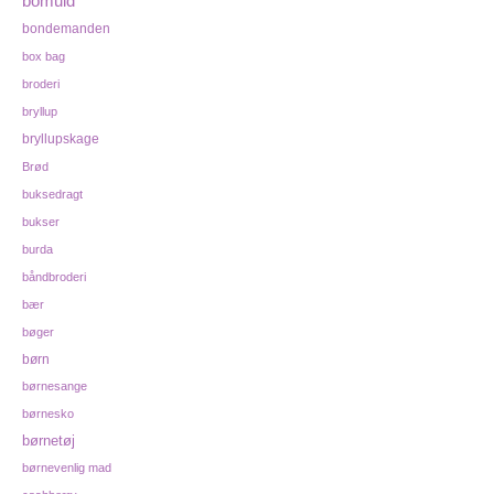
bomuld
bondemanden
box bag
broderi
bryllup
bryllupskage
Brød
buksedragt
bukser
burda
båndbroderi
bær
bøger
børn
børnesange
børnesko
børnetøj
børnevenlig mad