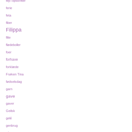
fejl i opskrifter
ferie
feta
fiber
Filippa
filte
flødeboller
foer
forhave
forklæde
Frøken Tina
fødselsdag
garn
gave
gaver
Geilsk
gelé
genbrug