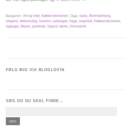
Kategorier:
Alt og intet
,
Køkkenskriverier
| Tags:
baby
,
Blomsterberg
,
etagere
,
fødselsdag
,
havtorn
,
julekager
,
kage
,
kagefad
,
Køkkenskriverier
,
lagkage
,
Meyer
,
panforte
,
Sigurd
,
tærte
|
Permalink
FØLG MIG VIA BLOGLOVIN
SØG OG DU SKAL FINDE…