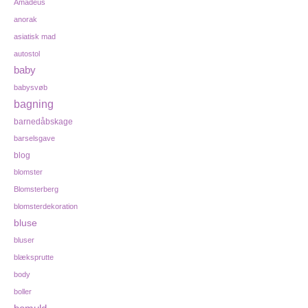
Amadeus
anorak
asiatisk mad
autostol
baby
babysvøb
bagning
barnedåbskage
barselsgave
blog
blomster
Blomsterberg
blomsterdekoration
bluse
bluser
blæksprutte
body
boller