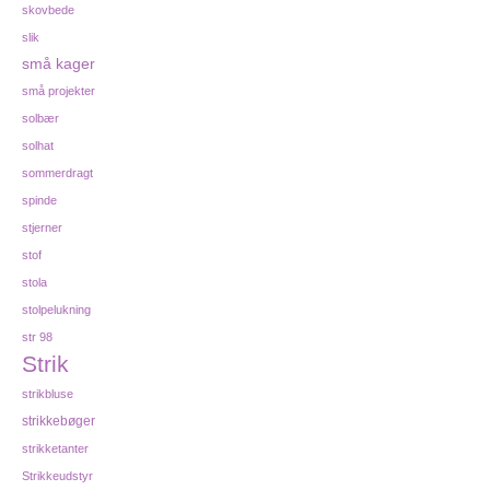
skovbede
slik
små kager
små projekter
solbær
solhat
sommerdragt
spinde
stjerner
stof
stola
stolpelukning
str 98
Strik
strikbluse
strikkebøger
strikketanter
Strikkeudstyr