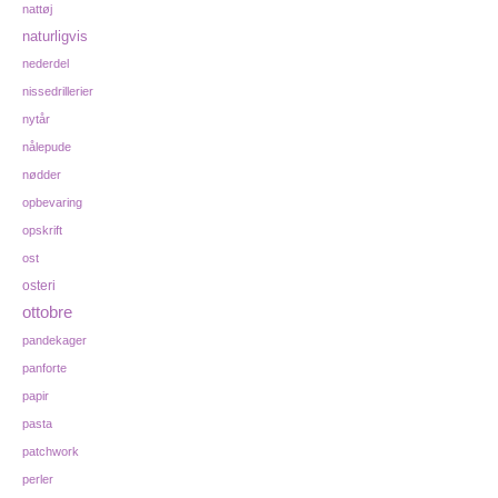
nattøj
naturligvis
nederdel
nissedrillerier
nytår
nålepude
nødder
opbevaring
opskrift
ost
osteri
ottobre
pandekager
panforte
papir
pasta
patchwork
perler