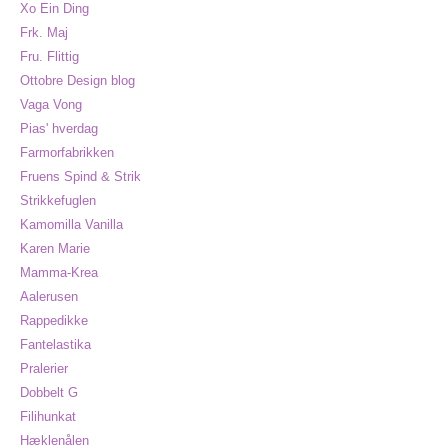
Xo Ein Ding
Frk. Maj
Fru. Flittig
Ottobre Design blog
Vaga Vong
Pias' hverdag
Farmorfabrikken
Fruens Spind & Strik
Strikkefuglen
Kamomilla Vanilla
Karen Marie
Mamma-Krea
Aalerusen
Rappedikke
Fantelastika
Pralerier
Dobbelt G
Filihunkat
Hæklenålen