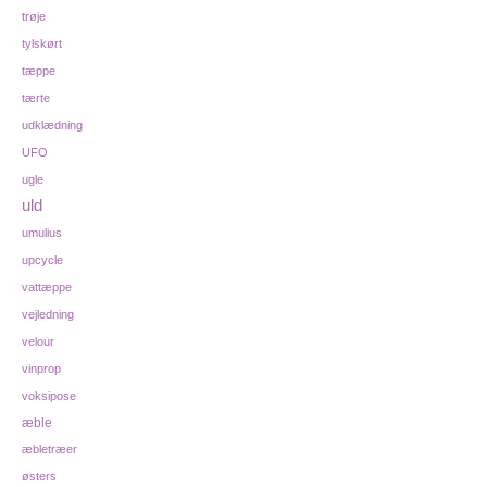
trøje
tylskørt
tæppe
tærte
udklædning
UFO
ugle
uld
umulius
upcycle
vattæppe
vejledning
velour
vinprop
voksipose
æble
æbletræer
østers