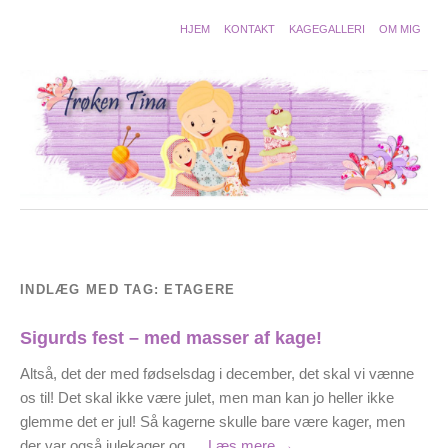
HJEM
KONTAKT
KAGEGALLERI
OM MIG
INDLÆG MED TAG:
ETAGERE
Sigurds fest – med masser af kage!
Altså, det der med fødselsdag i december, det skal vi vænne
os til! Det skal ikke være julet, men man kan jo heller ikke
glemme det er jul! Så kagerne skulle bare være kager, men
der var også julekager og …
Læs mere
→