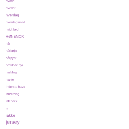
hvede
hveder
hverdag
hverdagsmad
hvidt bed
HØNEMOR
hår
hårbøjle
hårpynt
hæklede dyr
hækling
hætte
Inderste have
indretning
interlock
is
jakke
jersey