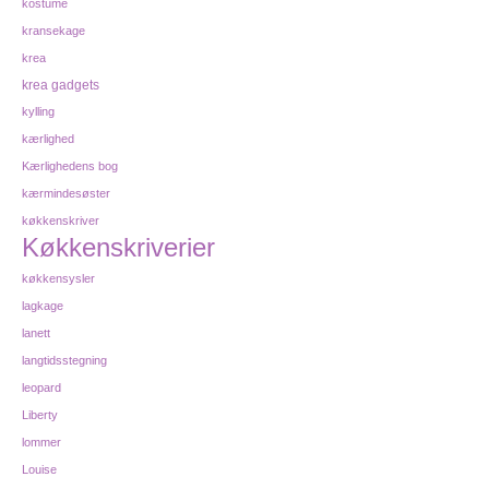
kostume
kransekage
krea
krea gadgets
kylling
kærlighed
Kærlighedens bog
kærmindesøster
køkkenskriver
Køkkenskriverier
køkkensysler
lagkage
lanett
langtidsstegning
leopard
Liberty
lommer
Louise