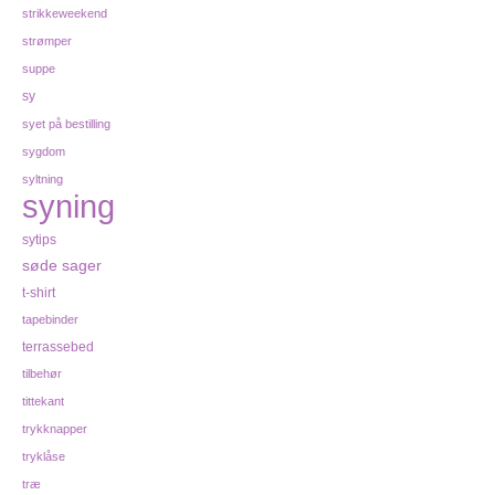
strikkeweekend
strømper
suppe
sy
syet på bestilling
sygdom
syltning
syning
sytips
søde sager
t-shirt
tapebinder
terrassebed
tilbehør
tittekant
trykknapper
tryklåse
træ