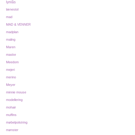
lynlås
lænestol
mad
MAD & VENNER
madplan
maling
Maren
maske
Meedom
mejeri
merino
Meyer
minnie mouse
modellering
mohair
muffins
møbelpolstring
mønster