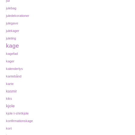
jul
julebag
juledekorationer
julegave
julekager
juleting
kage
kagefad
kager
kalenderlys
kantebånd
karte
kasmir
kiks
kjole
kjole t-shirtkjole
konfirmationskage
kort