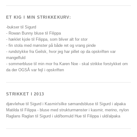
ET KIG I MIN STRIKKEKURV:
-bukser til Sigurd
- Rowan Bunny bluse til Filippa
- hæklet kjole til Filippa, som bliver alt for stor
- fin stola med mønster på både ret og vrang pinde
- rundstykke fra Geilsk, hvor jeg har pillet op da opskriften var
mangelfuld
- sommerbluse til min mor fra Karen Noe - skal strikke forstykket om
da der OGSÅ var fejl i opskriften
STRIKKET I 2013
djævlehue til Sigurd i Kasmir/silke sømandsbluse til Sigurd i alpaka
Matilda til Filippa - bluse med strukturmønster i kasmir, merino, nylon
Raglans Raglan til Sigurd i uld/bomuld Hue til Filippa i uld/alpaka