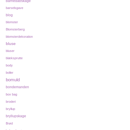
barnedåbskage
barselsgave
blog
blomster
Blomsterberg
blomsterdekoration
bluse
bluser
blæksprutte
body
boller
bomuld
bondemanden
box bag
broderi
bryllup
bryllupskage
Brød