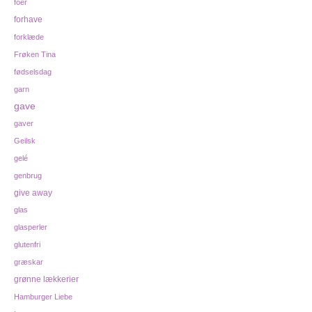
foer
forhave
forklæde
Frøken Tina
fødselsdag
garn
gave
gaver
Geilsk
gelé
genbrug
give away
glas
glasperler
glutenfri
græskar
grønne lækkerier
Hamburger Liebe