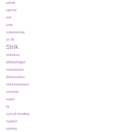
spinde
stjerner
stof
stola
stolpelukning
str 98
Strik
strikbluse
strikkebøger
strikketanter
Strikkeudstyr
strikkeweekend
strømper
suppe
sy
syet på bestilling
sygdom
syltning