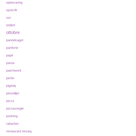
opbevaring
opskrift
ost
osteri
ottobre
pandekager
panforte
papir
pasta
patchwork
perler
pigetøj
pinseliljer
pizza
pizzasnegle
podning
rabarber
restaurant besøg