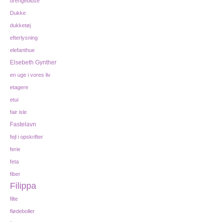
drengebluse
Dukke
dukketøj
efterlysning
elefanthue
Elsebeth Gynther
en uge i vores liv
etagere
etui
fair isle
Fastelavn
fejl i opskrifter
ferie
feta
fiber
Filippa
filte
flødeboller