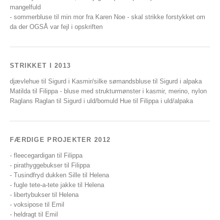
mangelfuld
- sommerbluse til min mor fra Karen Noe - skal strikke forstykket om
da der OGSÅ var fejl i opskriften
STRIKKET I 2013
djævlehue til Sigurd i Kasmir/silke sømandsbluse til Sigurd i alpaka
Matilda til Filippa - bluse med strukturmønster i kasmir, merino, nylon
Raglans Raglan til Sigurd i uld/bomuld Hue til Filippa i uld/alpaka
FÆRDIGE PROJEKTER 2012
- fleecegardigan til Filippa
- pirathyggebukser til Filippa
- Tusindfryd dukken Sille til Helena
- fugle tete-a-tete jakke til Helena
- libertybukser til Helena
- voksipose til Emil
- heldragt til Emil