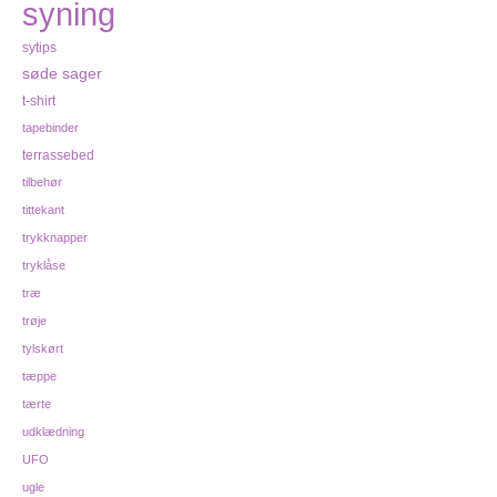
syning
sytips
søde sager
t-shirt
tapebinder
terrassebed
tilbehør
tittekant
trykknapper
tryklåse
træ
trøje
tylskørt
tæppe
tærte
udklædning
UFO
ugle