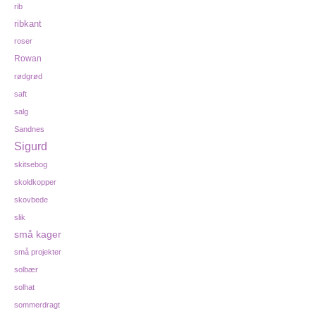
rib
ribkant
roser
Rowan
rødgrød
saft
salg
Sandnes
Sigurd
skitsebog
skoldkopper
skovbede
slik
små kager
små projekter
solbær
solhat
sommerdragt