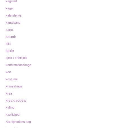
kagefad
kager
kalenderlys
kantebånd
karte
kasmir
kiks
kjole
kjole t-shirtkjole
konfirmationskage
kort
kostume
kransekage
krea
krea gadgets
kylling
kærlighed
Kærlighedens bog