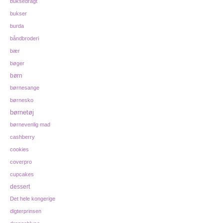
buksedragt
bukser
burda
båndbroderi
bær
bøger
børn
børnesange
børnesko
børnetøj
børnevenlig mad
cashberry
cookies
coverpro
cupcakes
dessert
Det hele kongerige
digterprinsen