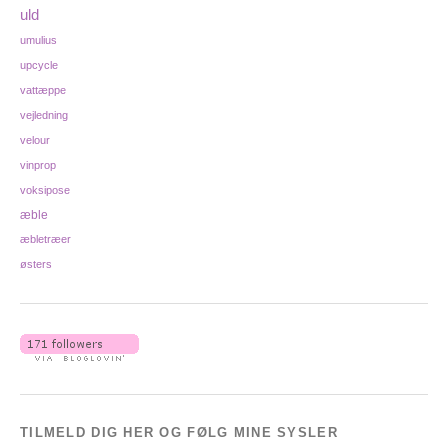
uld
umulius
upcycle
vattæppe
vejledning
velour
vinprop
voksipose
æble
æbletræer
østers
TILMELD DIG HER OG FØLG MINE SYSLER