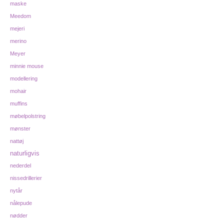
maske
Meedom
mejeri
merino
Meyer
minnie mouse
modellering
mohair
muffins
møbelpolstring
mønster
nattøj
naturligvis
nederdel
nissedrillerier
nytår
nålepude
nødder