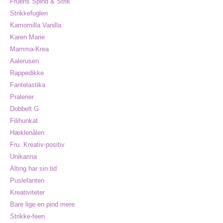
Fruens Spind & Strik
Strikkefuglen
Kamomilla Vanilla
Karen Marie
Mamma-Krea
Aalerusen
Rappedikke
Fantelastika
Pralerier
Dobbelt G
Filihunkat
Hæklenålen
Fru. Kreativ-positiv
Unikarina
Alting har sin tid
Puslefanten
Kreativiteter
Bare lige en pind mere
Strikke-feen