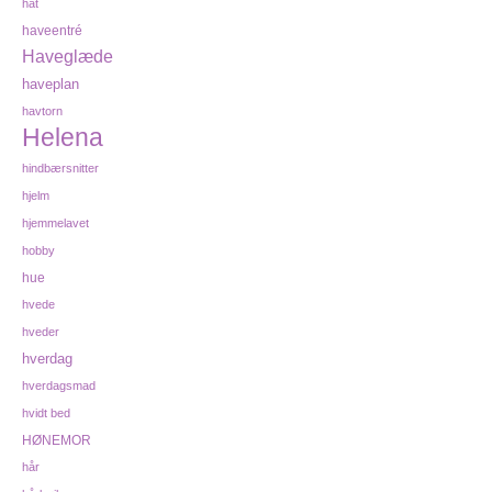
hat
haveentré
Haveglæde
haveplan
havtorn
Helena
hindbærsnitter
hjelm
hjemmelavet
hobby
hue
hvede
hveder
hverdag
hverdagsmad
hvidt bed
HØNEMOR
hår