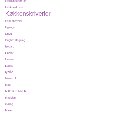
kærmindesøster
køkkenskriver
Køkkenskriverier
køkkensysler
lagkage
lanett
langtidsstegning
leopard
Liberty
lommer
Louise
lynlås
lænestol
mad
MAD & VENNER
madplan
maling
Maren