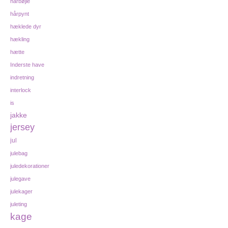
hårbøjle
hårpynt
hæklede dyr
hækling
hætte
Inderste have
indretning
interlock
is
jakke
jersey
jul
julebag
juledekorationer
julegave
julekager
juleting
kage