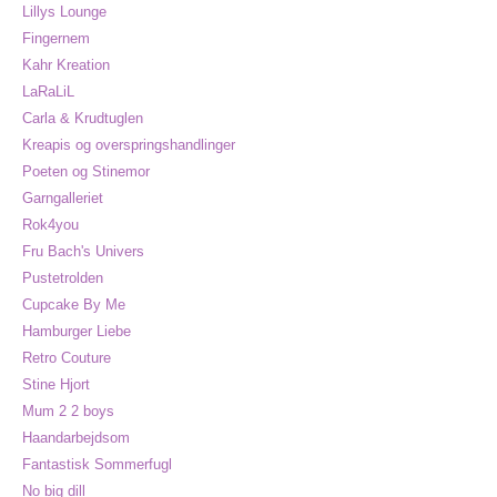
Lillys Lounge
Fingernem
Kahr Kreation
LaRaLiL
Carla & Krudtuglen
Kreapis og overspringshandlinger
Poeten og Stinemor
Garngalleriet
Rok4you
Fru Bach's Univers
Pustetrolden
Cupcake By Me
Hamburger Liebe
Retro Couture
Stine Hjort
Mum 2 2 boys
Haandarbejdsom
Fantastisk Sommerfugl
No big dill