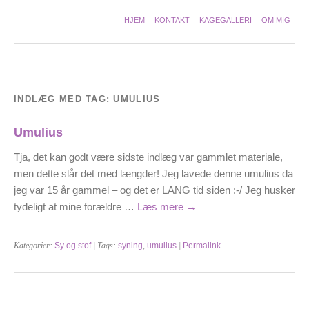
HJEM
KONTAKT
KAGEGALLERI
OM MIG
INDLÆG MED TAG:
UMULIUS
Umulius
Tja, det kan godt være sidste indlæg var gammlet materiale,
men dette slår det med længder! Jeg lavede denne umulius da
jeg var 15 år gammel – og det er LANG tid siden :-/ Jeg husker
tydeligt at mine forældre …
Læs mere
→
Kategorier:
Sy og stof
| Tags:
syning
,
umulius
|
Permalink