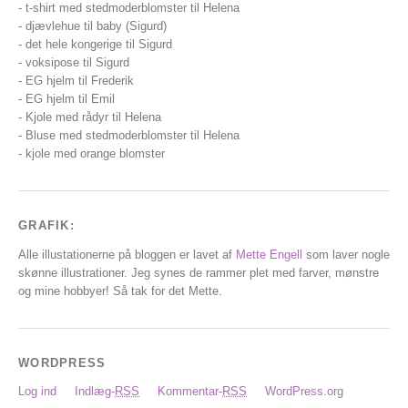
- t-shirt med stedmoderblomster til Helena
- djævlehue til baby (Sigurd)
- det hele kongerige til Sigurd
- voksipose til Sigurd
- EG hjelm til Frederik
- EG hjelm til Emil
- Kjole med rådyr til Helena
- Bluse med stedmoderblomster til Helena
- kjole med orange blomster
GRAFIK:
Alle illustationerne på bloggen er lavet af
Mette Engell
som laver nogle
skønne illustrationer. Jeg synes de rammer plet med farver, mønstre
og mine hobbyer! Så tak for det Mette.
WORDPRESS
Log ind
Indlæg-
RSS
Kommentar-
RSS
WordPress.org