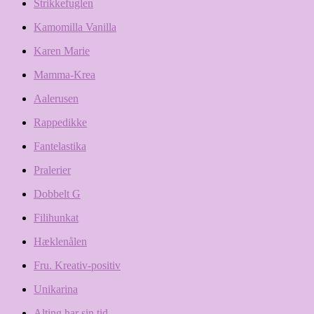
Strikkefuglen
Kamomilla Vanilla
Karen Marie
Mamma-Krea
Aalerusen
Rappedikke
Fantelastika
Pralerier
Dobbelt G
Filihunkat
Hæklenålen
Fru. Kreativ-positiv
Unikarina
Alting har sin tid