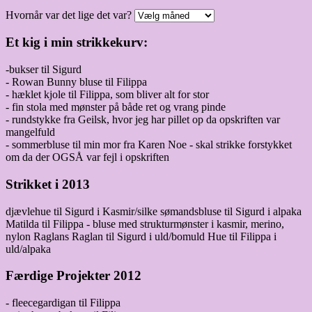
Hvornår var det lige det var?
Et kig i min strikkekurv:
-bukser til Sigurd
- Rowan Bunny bluse til Filippa
- hæklet kjole til Filippa, som bliver alt for stor
- fin stola med mønster på både ret og vrang pinde
- rundstykke fra Geilsk, hvor jeg har pillet op da opskriften var
mangelfuld
- sommerbluse til min mor fra Karen Noe - skal strikke forstykket
om da der OGSÅ var fejl i opskriften
Strikket i 2013
djævlehue til Sigurd i Kasmir/silke sømandsbluse til Sigurd i alpaka
Matilda til Filippa - bluse med strukturmønster i kasmir, merino,
nylon Raglans Raglan til Sigurd i uld/bomuld Hue til Filippa i
uld/alpaka
Færdige Projekter 2012
- fleecegardigan til Filippa