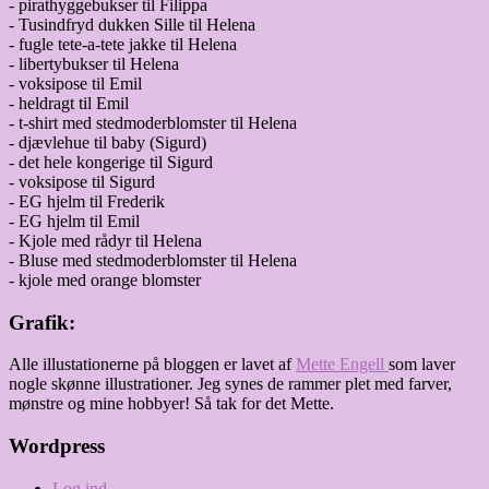
- pirathyggebukser til Filippa
- Tusindfryd dukken Sille til Helena
- fugle tete-a-tete jakke til Helena
- libertybukser til Helena
- voksipose til Emil
- heldragt til Emil
- t-shirt med stedmoderblomster til Helena
- djævlehue til baby (Sigurd)
- det hele kongerige til Sigurd
- voksipose til Sigurd
- EG hjelm til Frederik
- EG hjelm til Emil
- Kjole med rådyr til Helena
- Bluse med stedmoderblomster til Helena
- kjole med orange blomster
Grafik:
Alle illustationerne på bloggen er lavet af
Mette Engell
som laver
nogle skønne illustrationer. Jeg synes de rammer plet med farver,
mønstre og mine hobbyer! Så tak for det Mette.
Wordpress
Log ind