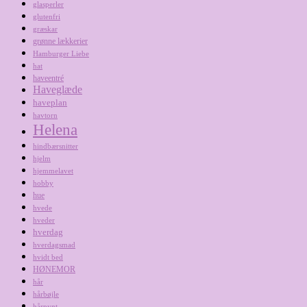
glasperler
glutenfri
græskar
grønne lækkerier
Hamburger Liebe
hat
haveentré
Haveglæde
haveplan
havtorn
Helena
hindbærsnitter
hjelm
hjemmelavet
hobby
hue
hvede
hveder
hverdag
hverdagsmad
hvidt bed
HØNEMOR
hår
hårbøjle
hårpynt