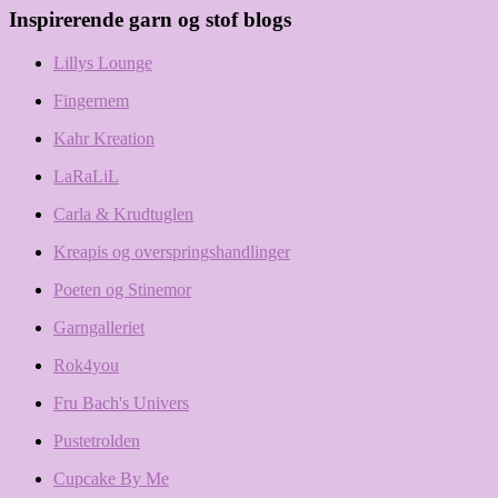
Inspirerende garn og stof blogs
Lillys Lounge
Fingernem
Kahr Kreation
LaRaLiL
Carla & Krudtuglen
Kreapis og overspringshandlinger
Poeten og Stinemor
Garngalleriet
Rok4you
Fru Bach's Univers
Pustetrolden
Cupcake By Me