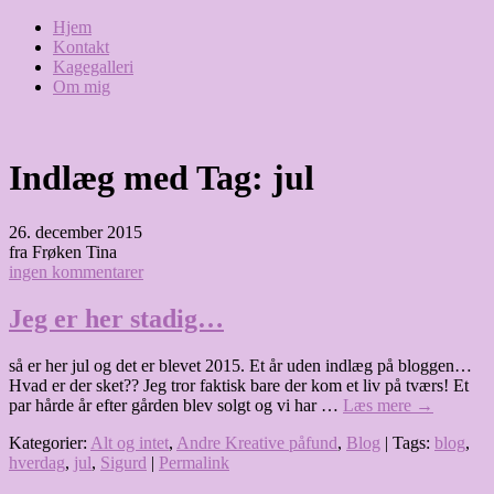
Hjem
Kontakt
Kagegalleri
Om mig
Indlæg med Tag:
jul
26. december 2015
fra Frøken Tina
ingen kommentarer
Jeg er her stadig…
så er her jul og det er blevet 2015. Et år uden indlæg på bloggen…
Hvad er der sket?? Jeg tror faktisk bare der kom et liv på tværs! Et
par hårde år efter gården blev solgt og vi har …
Læs mere
→
Kategorier:
Alt og intet
,
Andre Kreative påfund
,
Blog
| Tags:
blog
,
hverdag
,
jul
,
Sigurd
|
Permalink