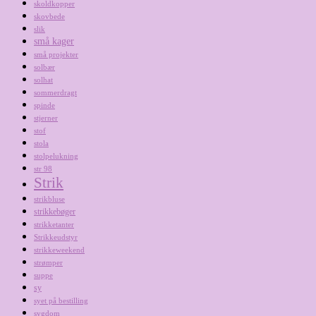
skoldkopper
skovbede
slik
små kager
små projekter
solbær
solhat
sommerdragt
spinde
stjerner
stof
stola
stolpelukning
str 98
Strik
strikbluse
strikkebøger
strikketanter
Strikkeudstyr
strikkeweekend
strømper
suppe
sy
syet på bestilling
sygdom