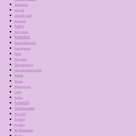
Amadeus
anorak
asiatisk mad
autostol
baby
babysvøb
bagning
barnedåbskage
barselsgave
blog
blomster
Blomsterberg
blomsterdekoration
bluse
bluser
blæksprutte
body
boller
bomuld
bondemanden
box bag
broderi
bryllup
bryllupskage
Brød