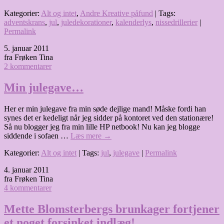
Kategorier:
Alt og intet
,
Andre Kreative påfund
| Tags:
adventskrans
,
jul
,
juledekorationer
,
kalenderlys
,
nissedrillerier
|
Permalink
5. januar 2011
fra Frøken Tina
2 kommentarer
Min julegave…
Her er min julegave fra min søde dejlige mand! Måske fordi han
synes det er kedeligt når jeg sidder på kontoret ved den stationære!
Så nu blogger jeg fra min lille HP netbook! Nu kan jeg blogge
siddende i sofaen …
Læs mere
→
Kategorier:
Alt og intet
| Tags:
jul
,
julegave
|
Permalink
4. januar 2011
fra Frøken Tina
4 kommentarer
Mette Blomsterbergs brunkager fortjener
et noget forsinket indlæg!