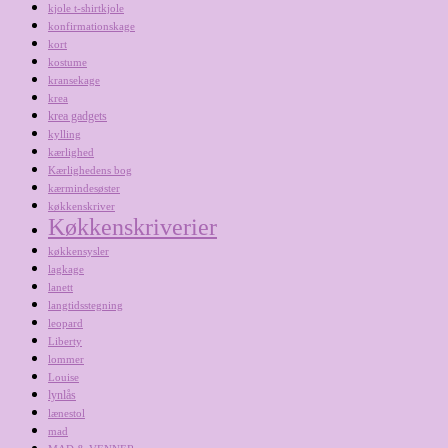
kjole t-shirtkjole
konfirmationskage
kort
kostume
kransekage
krea
krea gadgets
kylling
kærlighed
Kærlighedens bog
kærmindesøster
køkkenskriver
Køkkenskriverier
køkkensysler
lagkage
lanett
langtidsstegning
leopard
Liberty
lommer
Louise
lynlås
lænestol
mad