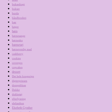
buksedragt
bukser
burda
båndbroderi
bær
bøger
børn
børnesange
børnesko
børnetøj
børnevenlig mad
cashberry
cookies
coverpro
cupcakes
dessert
Det hele kongerige
digterprinsen
drengebluse
Dukke
dukketøj
efterlysning
elefanthue
Elsebeth Gynther