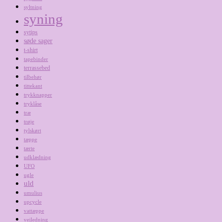
syltning
syning
sytips
søde sager
t-shirt
tapebinder
terrassebed
tilbehør
tittekant
trykknapper
tryklåse
træ
trøje
tylskørt
tæppe
tærte
udklædning
UFO
ugle
uld
umulius
upcycle
vattæppe
vejledning