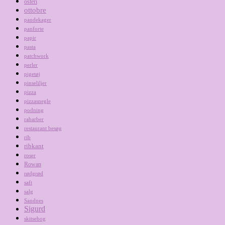
osteri
ottobre
pandekager
panforte
papir
pasta
patchwork
perler
pigetøj
pinseliljer
pizza
pizzasnegle
podning
rabarber
restaurant besøg
rib
ribkant
roser
Rowan
rødgrød
saft
salg
Sandnes
Sigurd
skitsebog