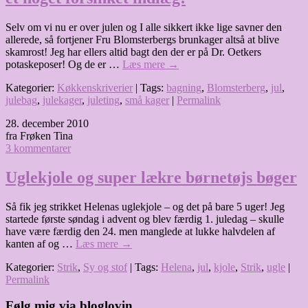
Selv om vi nu er over julen og I alle sikkert ikke lige savner den
allerede, så fortjener Fru Blomsterbergs brunkager altså at blive
skamrost! Jeg har ellers altid bagt den der er på Dr. Oetkers
potaskeposer! Og de er …
Læs mere
→
Kategorier:
Køkkenskriverier
| Tags:
bagning
,
Blomsterberg
,
jul
,
julebag
,
julekager
,
juleting
,
små kager
|
Permalink
28. december 2010
fra Frøken Tina
3 kommentarer
Uglekjole og super lækre børnetøjs bøger
Så fik jeg strikket Helenas uglekjole – og det på bare 5 uger! Jeg
startede første søndag i advent og blev færdig 1. juledag – skulle
have være færdig den 24. men manglede at lukke halvdelen af
kanten af og …
Læs mere
→
Kategorier:
Strik
,
Sy og stof
| Tags:
Helena
,
jul
,
kjole
,
Strik
,
ugle
|
Permalink
Følg mig via bloglovin