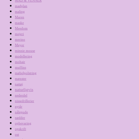
MAD & VENNER
madplan
maling
Maren
maske
Meedom
mejeri
merino
Meyer
minnie mouse
modellering
mohair
muffins
møbelpolstring
mønster
nattøj
naturligvis
nederdel
nissedrillerier
nytår
nålepude
nødder
opbevaring
opskrift
ost