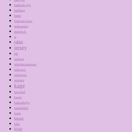
hæklede dyr
hækling
hætte
Inderste have
indretning
interlock
is
jakke
jersey
jul
julebag
juledekorationer
julegave
julekager
juleting
kage
kagefad
kager
kalenderlys
kantebånd
karte
kasmir
kiks
kjole