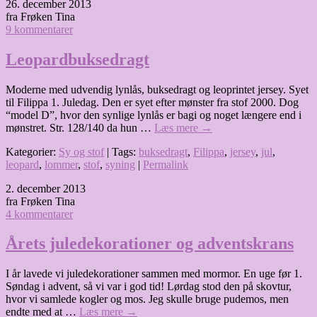
26. december 2013
fra Frøken Tina
9 kommentarer
Leopardbuksedragt
Moderne med udvendig lynlås, buksedragt og leoprintet jersey. Syet
til Filippa 1. Juledag. Den er syet efter mønster fra stof 2000. Dog
“model D”, hvor den synlige lynlås er bagi og noget længere end i
mønstret. Str. 128/140 da hun …
Læs mere
→
Kategorier:
Sy og stof
| Tags:
buksedragt
,
Filippa
,
jersey
,
jul
,
leopard
,
lommer
,
stof
,
syning
|
Permalink
2. december 2013
fra Frøken Tina
4 kommentarer
Årets juledekorationer og adventskrans
I år lavede vi juledekorationer sammen med mormor. En uge før 1.
Søndag i advent, så vi var i god tid! Lørdag stod den på skovtur,
hvor vi samlede kogler og mos. Jeg skulle bruge pudemos, men
endte med at …
Læs mere
→