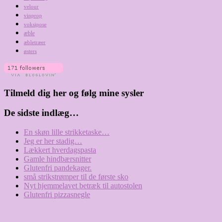
velour
vinprop
voksipose
æble
æbletræer
østers
Tilmeld dig her og følg mine sysler
De sidste indlæg…
En skøn lille strikketaske…
Jeg er her stadig…
Lækkert hverdagspasta
Gamle hindbærsnitter
Glutenfri pandekager.
små strikstrømper til de første sko
Nyt hjemmelavet betræk til autostolen
Glutenfri pizzasnegle