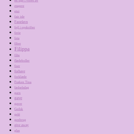
en uge i vores liv
etagere
etui
fair isle
Fastelavn
fejl i opskrifter
ferie
feta
fiber
Filippa
filte
flødeboller
foer
forhave
forklæde
Frøken Tina
fødselsdag
garn
gave
gaver
Geilsk
gelé
genbrug
give away
glas