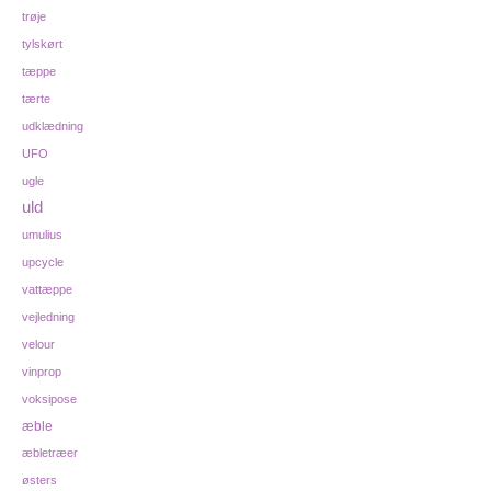
trøje
tylskørt
tæppe
tærte
udklædning
UFO
ugle
uld
umulius
upcycle
vattæppe
vejledning
velour
vinprop
voksipose
æble
æbletræer
østers