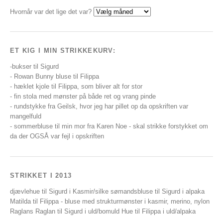
Hvornår var det lige det var?
ET KIG I MIN STRIKKEKURV:
-bukser til Sigurd
- Rowan Bunny bluse til Filippa
- hæklet kjole til Filippa, som bliver alt for stor
- fin stola med mønster på både ret og vrang pinde
- rundstykke fra Geilsk, hvor jeg har pillet op da opskriften var
mangelfuld
- sommerbluse til min mor fra Karen Noe - skal strikke forstykket om
da der OGSÅ var fejl i opskriften
STRIKKET I 2013
djævlehue til Sigurd i Kasmir/silke sømandsbluse til Sigurd i alpaka
Matilda til Filippa - bluse med strukturmønster i kasmir, merino, nylon
Raglans Raglan til Sigurd i uld/bomuld Hue til Filippa i uld/alpaka