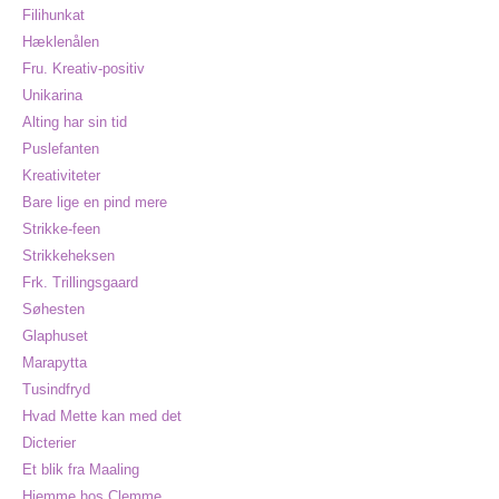
Filihunkat
Hæklenålen
Fru. Kreativ-positiv
Unikarina
Alting har sin tid
Puslefanten
Kreativiteter
Bare lige en pind mere
Strikke-feen
Strikkeheksen
Frk. Trillingsgaard
Søhesten
Glaphuset
Marapytta
Tusindfryd
Hvad Mette kan med det
Dicterier
Et blik fra Maaling
Hjemme hos Clemme