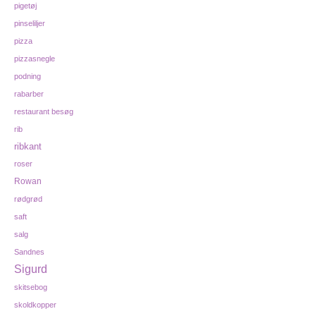
pigetøj
pinseliljer
pizza
pizzasnegle
podning
rabarber
restaurant besøg
rib
ribkant
roser
Rowan
rødgrød
saft
salg
Sandnes
Sigurd
skitsebog
skoldkopper