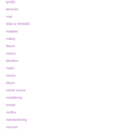
lynlås
lænestol
mad
MAD & VENNER
madplan
maling
Maren
maske
Meedom
mejeri
merino
Meyer
minnie mouse
modellering
mohair
muffins
møbelpolstring
mønster