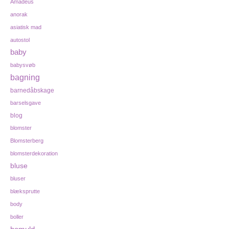
Amadeus
anorak
asiatisk mad
autostol
baby
babysvøb
bagning
barnedåbskage
barselsgave
blog
blomster
Blomsterberg
blomsterdekoration
bluse
bluser
blæksprutte
body
boller