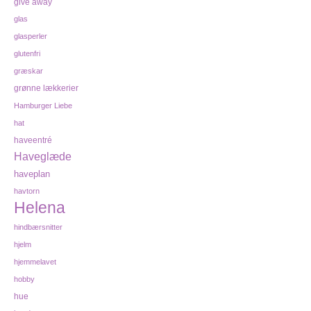
give away
glas
glasperler
glutenfri
græskar
grønne lækkerier
Hamburger Liebe
hat
haveentré
Haveglæde
haveplan
havtorn
Helena
hindbærsnitter
hjelm
hjemmelavet
hobby
hue