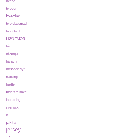
hvede
hveder
hverdag
hverdagsmad
hvidt bed
HØNEMOR
hår
hårbøjle
hårpynt
hæklede dyr
hækling
hætte
Inderste have
indretning
interlock
is
jakke
jersey