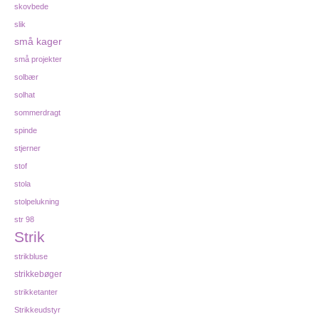
skovbede
slik
små kager
små projekter
solbær
solhat
sommerdragt
spinde
stjerner
stof
stola
stolpelukning
str 98
Strik
strikbluse
strikkebøger
strikketanter
Strikkeudstyr