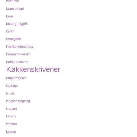
kostume
kransekage
krea
krea gadgets
kylling
kærlighed
Kærlighedens bog
kærmindesøster
køkkenskriver
Køkkenskriverier
køkkensysler
lagkage
lanett
langtidsstegning
leopard
Liberty
lommer
Louise