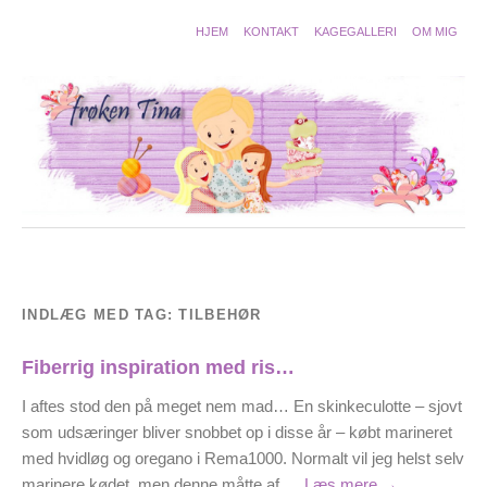
HJEM
KONTAKT
KAGEGALLERI
OM MIG
INDLÆG MED TAG:
TILBEHØR
Fiberrig inspiration med ris…
I aftes stod den på meget nem mad… En skinkeculotte – sjovt
som udsæringer bliver snobbet op i disse år – købt marineret
med hvidløg og oregano i Rema1000. Normalt vil jeg helst selv
marinere kødet, men denne måtte af …
Læs mere
→