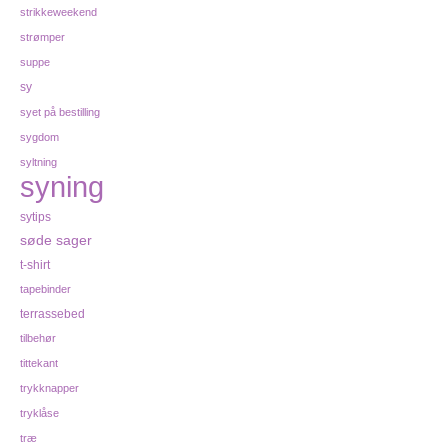
strikkeweekend
strømper
suppe
sy
syet på bestilling
sygdom
syltning
syning
sytips
søde sager
t-shirt
tapebinder
terrassebed
tilbehør
tittekant
trykknapper
tryklåse
træ