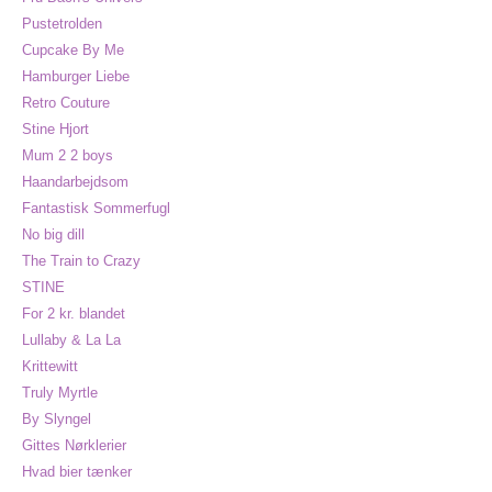
Pustetrolden
Cupcake By Me
Hamburger Liebe
Retro Couture
Stine Hjort
Mum 2 2 boys
Haandarbejdsom
Fantastisk Sommerfugl
No big dill
The Train to Crazy
STINE
For 2 kr. blandet
Lullaby & La La
Krittewitt
Truly Myrtle
By Slyngel
Gittes Nørklerier
Hvad bier tænker