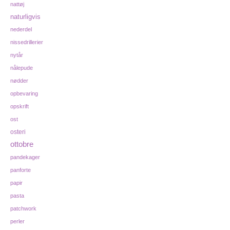
nattøj
naturligvis
nederdel
nissedrillerier
nytår
nålepude
nødder
opbevaring
opskrift
ost
osteri
ottobre
pandekager
panforte
papir
pasta
patchwork
perler