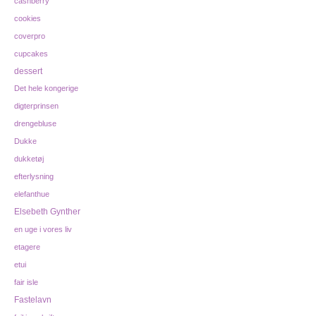
cashberry
cookies
coverpro
cupcakes
dessert
Det hele kongerige
digterprinsen
drengebluse
Dukke
dukketøj
efterlysning
elefanthue
Elsebeth Gynther
en uge i vores liv
etagere
etui
fair isle
Fastelavn