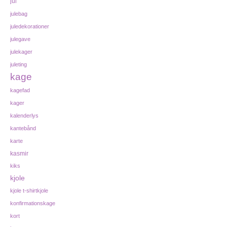
jul
julebag
juledekorationer
julegave
julekager
juleting
kage
kagefad
kager
kalenderlys
kantebånd
karte
kasmir
kiks
kjole
kjole t-shirtkjole
konfirmationskage
kort