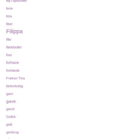
fejl i opskrifter
ferie
feta
fiber
Filippa
filte
flødeboller
foer
forhave
forklæde
Frøken Tina
fødselsdag
garn
gave
gaver
Geilsk
gelé
genbrug