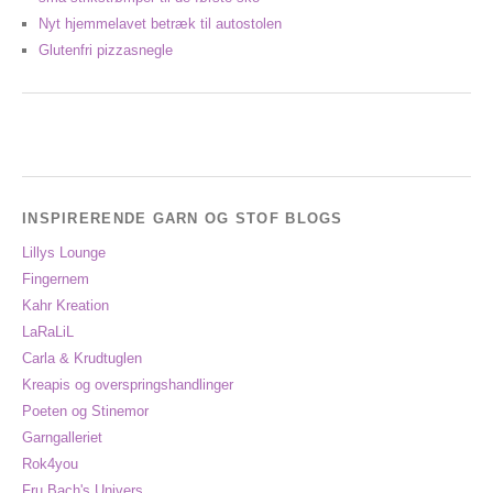
Nyt hjemmelavet betræk til autostolen
Glutenfri pizzasnegle
INSPIRERENDE GARN OG STOF BLOGS
Lillys Lounge
Fingernem
Kahr Kreation
LaRaLiL
Carla & Krudtuglen
Kreapis og overspringshandlinger
Poeten og Stinemor
Garngalleriet
Rok4you
Fru Bach's Univers