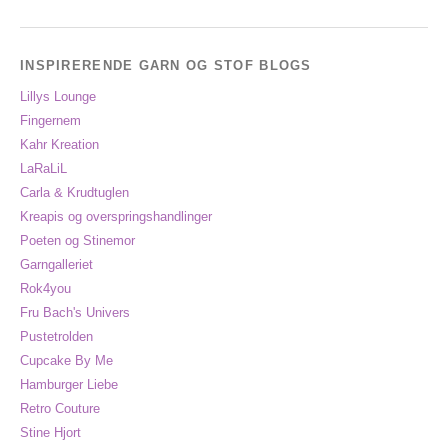
INSPIRERENDE GARN OG STOF BLOGS
Lillys Lounge
Fingernem
Kahr Kreation
LaRaLiL
Carla & Krudtuglen
Kreapis og overspringshandlinger
Poeten og Stinemor
Garngalleriet
Rok4you
Fru Bach's Univers
Pustetrolden
Cupcake By Me
Hamburger Liebe
Retro Couture
Stine Hjort