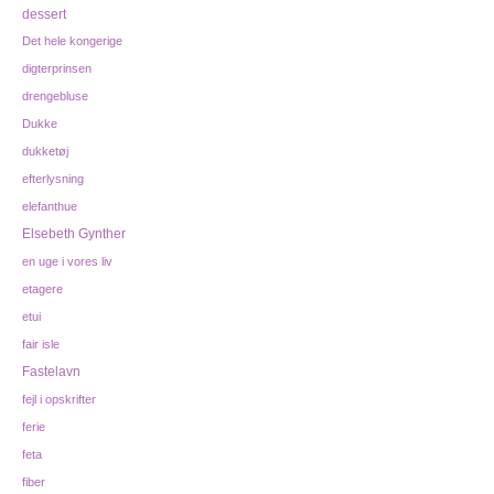
dessert
Det hele kongerige
digterprinsen
drengebluse
Dukke
dukketøj
efterlysning
elefanthue
Elsebeth Gynther
en uge i vores liv
etagere
etui
fair isle
Fastelavn
fejl i opskrifter
ferie
feta
fiber