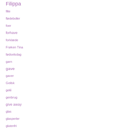
Filippa
filte
flødeboller
foer
forhave
forklæde
Frøken Tina
fødselsdag
garn
gave
gaver
Geilsk
gelé
genbrug
give away
glas
glasperler
glutenfri