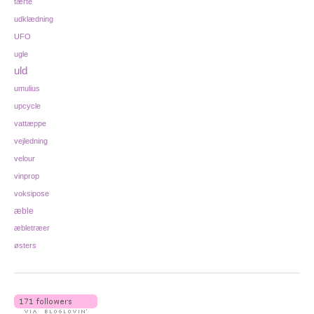
tærte
udklædning
UFO
ugle
uld
umulius
upcycle
vattæppe
vejledning
velour
vinprop
voksipose
æble
æbletræer
østers