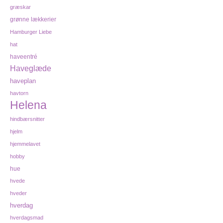
græskar
grønne lækkerier
Hamburger Liebe
hat
haveentré
Haveglæde
haveplan
havtorn
Helena
hindbærsnitter
hjelm
hjemmelavet
hobby
hue
hvede
hveder
hverdag
hverdagsmad