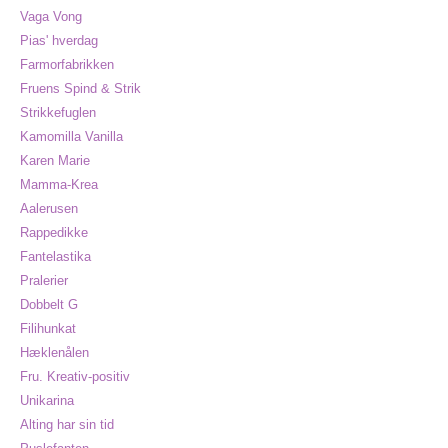
Vaga Vong
Pias' hverdag
Farmorfabrikken
Fruens Spind & Strik
Strikkefuglen
Kamomilla Vanilla
Karen Marie
Mamma-Krea
Aalerusen
Rappedikke
Fantelastika
Pralerier
Dobbelt G
Filihunkat
Hæklenålen
Fru. Kreativ-positiv
Unikarina
Alting har sin tid