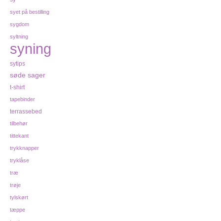
syet på bestilling
sygdom
syltning
syning
sytips
søde sager
t-shirt
tapebinder
terrassebed
tilbehør
tittekant
trykknapper
tryklåse
træ
trøje
tylskørt
tæppe