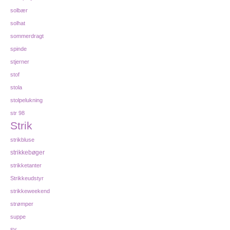
solbær
solhat
sommerdragt
spinde
stjerner
stof
stola
stolpelukning
str 98
Strik
strikbluse
strikkebøger
strikketanter
Strikkeudstyr
strikkeweekend
strømper
suppe
sy