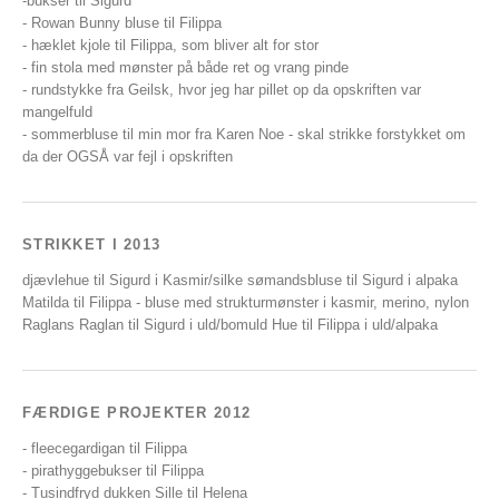
-bukser til Sigurd
- Rowan Bunny bluse til Filippa
- hæklet kjole til Filippa, som bliver alt for stor
- fin stola med mønster på både ret og vrang pinde
- rundstykke fra Geilsk, hvor jeg har pillet op da opskriften var
mangelfuld
- sommerbluse til min mor fra Karen Noe - skal strikke forstykket om
da der OGSÅ var fejl i opskriften
STRIKKET I 2013
djævlehue til Sigurd i Kasmir/silke sømandsbluse til Sigurd i alpaka
Matilda til Filippa - bluse med strukturmønster i kasmir, merino, nylon
Raglans Raglan til Sigurd i uld/bomuld Hue til Filippa i uld/alpaka
FÆRDIGE PROJEKTER 2012
- fleecegardigan til Filippa
- pirathyggebukser til Filippa
- Tusindfryd dukken Sille til Helena