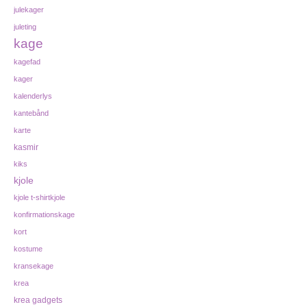
julekager
juleting
kage
kagefad
kager
kalenderlys
kantebånd
karte
kasmir
kiks
kjole
kjole t-shirtkjole
konfirmationskage
kort
kostume
kransekage
krea
krea gadgets