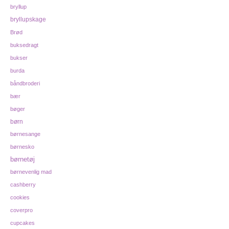
bryllup
bryllupskage
Brød
buksedragt
bukser
burda
båndbroderi
bær
bøger
børn
børnesange
børnesko
børnetøj
børnevenlig mad
cashberry
cookies
coverpro
cupcakes