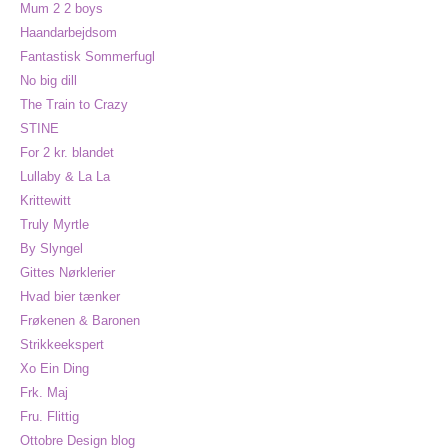
Mum 2 2 boys
Haandarbejdsom
Fantastisk Sommerfugl
No big dill
The Train to Crazy
STINE
For 2 kr. blandet
Lullaby & La La
Krittewitt
Truly Myrtle
By Slyngel
Gittes Nørklerier
Hvad bier tænker
Frøkenen & Baronen
Strikkeekspert
Xo Ein Ding
Frk. Maj
Fru. Flittig
Ottobre Design blog