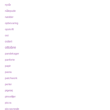
nytår
nålepude
nødder
opbevaring
opskrift
ost
osteri
ottobre
pandekager
panforte
papir
pasta
patchwork
perler
pigetøj
pinseliljer
pizza
pizzasnegle