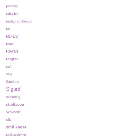
podning
rabarber
restaurant besøg
rib
ribkant
roser
Rowan
rødgrød
saft
salg
Sandnes
Sigurd
skitsebog
skoldkopper
skovbede
slik
små kager
små projekter