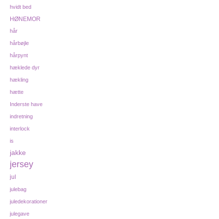
hvidt bed
HØNEMOR
hår
hårbøjle
hårpynt
hæklede dyr
hækling
hætte
Inderste have
indretning
interlock
is
jakke
jersey
jul
julebag
juledekorationer
julegave