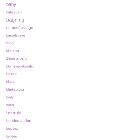
baby
babysvøb
bagning
barnedåbskage
barselsgave
blog
blomster
Blomsterberg
blomsterdekoration
bluse
bluser
blæksprutte
body
boller
bomuld
bondemanden
box bag
broderi