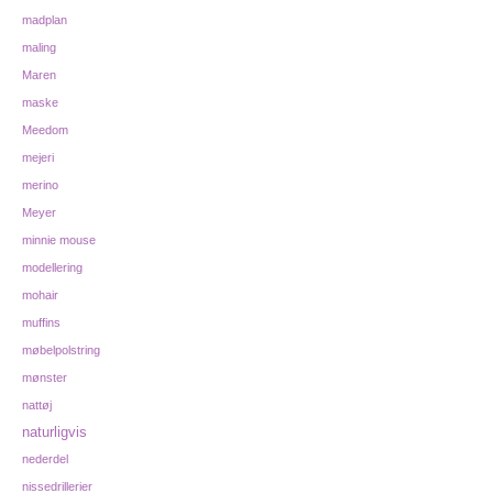
madplan
maling
Maren
maske
Meedom
mejeri
merino
Meyer
minnie mouse
modellering
mohair
muffins
møbelpolstring
mønster
nattøj
naturligvis
nederdel
nissedrillerier