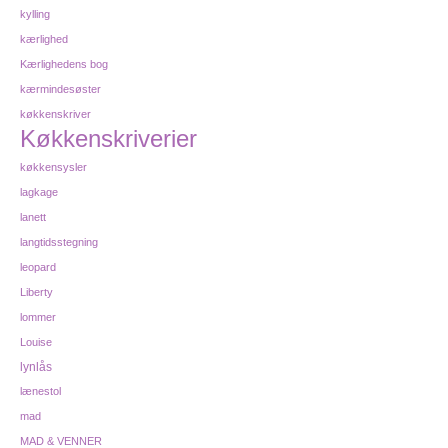
kylling
kærlighed
Kærlighedens bog
kærmindesøster
køkkenskriver
Køkkenskriverier
køkkensysler
lagkage
lanett
langtidsstegning
leopard
Liberty
lommer
Louise
lynlås
lænestol
mad
MAD & VENNER