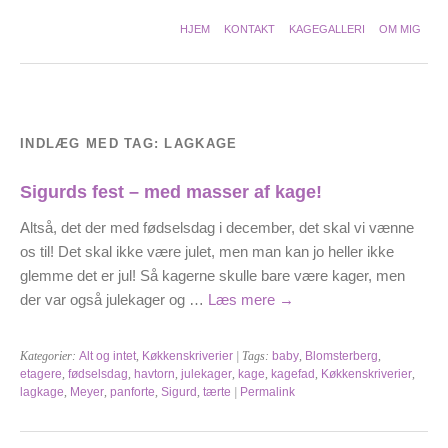
HJEM
KONTAKT
KAGEGALLERI
OM MIG
INDLÆG MED TAG:
LAGKAGE
Sigurds fest – med masser af kage!
Altså, det der med fødselsdag i december, det skal vi vænne
os til! Det skal ikke være julet, men man kan jo heller ikke
glemme det er jul! Så kagerne skulle bare være kager, men
der var også julekager og …
Læs mere
→
Kategorier:
Alt og intet
,
Køkkenskriverier
| Tags:
baby
,
Blomsterberg
,
etagere
,
fødselsdag
,
havtorn
,
julekager
,
kage
,
kagefad
,
Køkkenskriverier
,
lagkage
,
Meyer
,
panforte
,
Sigurd
,
tærte
|
Permalink