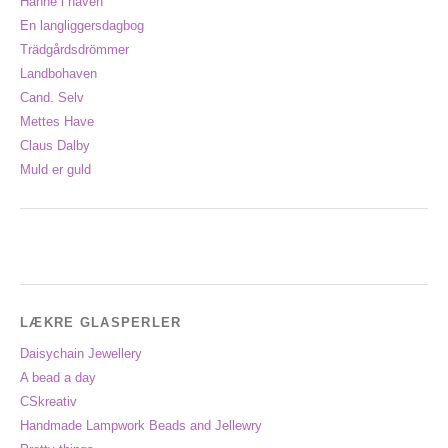
Hanne i haven
En langliggersdagbog
Trädgårdsdrömmer
Landbohaven
Cand. Selv
Mettes Have
Claus Dalby
Muld er guld
LÆKRE GLASPERLER
Daisychain Jewellery
A bead a day
CSkreativ
Handmade Lampwork Beads and Jellewry