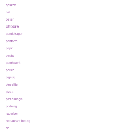
opskrift
ost
osteri
ottobre
pandekager
panforte
papir
pasta
patchwork
perler
pigetøj
pinseliljer
pizza
pizzasnegle
podning
rabarber
restaurant besøg
rib