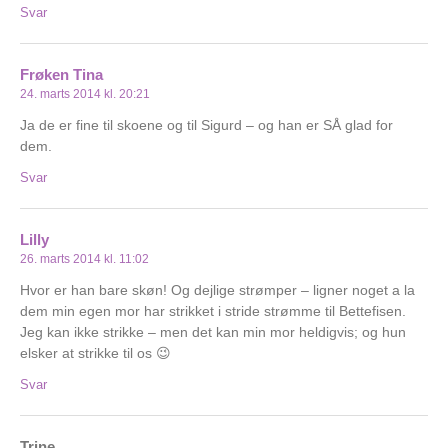
Svar
Frøken Tina
24. marts 2014 kl. 20:21
Ja de er fine til skoene og til Sigurd – og han er SÅ glad for
dem.
Svar
Lilly
26. marts 2014 kl. 11:02
Hvor er han bare skøn! Og dejlige strømper – ligner noget a la
dem min egen mor har strikket i stride strømme til Bettefisen.
Jeg kan ikke strikke – men det kan min mor heldigvis; og hun
elsker at strikke til os 😉
Svar
Trine