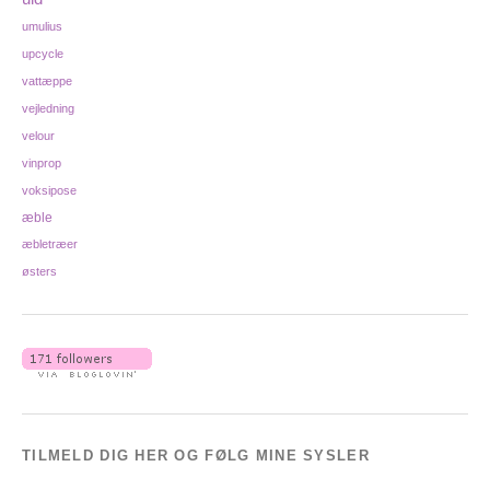
umulius
upcycle
vattæppe
vejledning
velour
vinprop
voksipose
æble
æbletræer
østers
TILMELD DIG HER OG FØLG MINE SYSLER