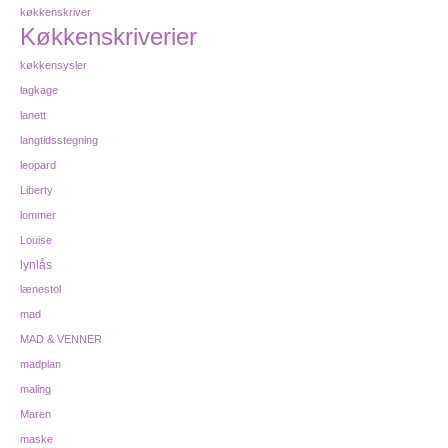
køkkenskriver
Køkkenskriverier
køkkensysler
lagkage
lanett
langtidsstegning
leopard
Liberty
lommer
Louise
lynlås
lænestol
mad
MAD & VENNER
madplan
maling
Maren
maske