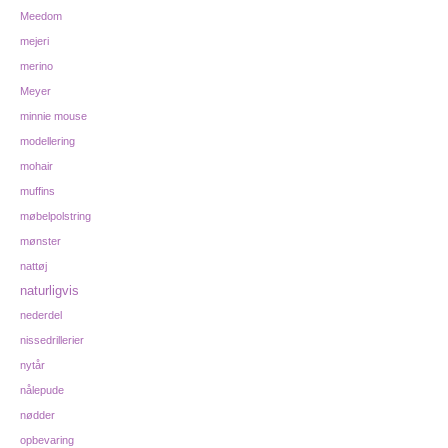
Meedom
mejeri
merino
Meyer
minnie mouse
modellering
mohair
muffins
møbelpolstring
mønster
nattøj
naturligvis
nederdel
nissedrillerier
nytår
nålepude
nødder
opbevaring