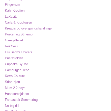
Fingernem
Kahr Kreation
LaRaLiL
Carla & Krudtuglen
Kreapis og overspringshandlinger
Poeten og Stinemor
Garngalleriet
Rok4you
Fru Bach's Univers
Pustetrolden
Cupcake By Me
Hamburger Liebe
Retro Couture
Stine Hjort
Mum 2 2 boys
Haandarbejdsom
Fantastisk Sommerfugl
No big dill