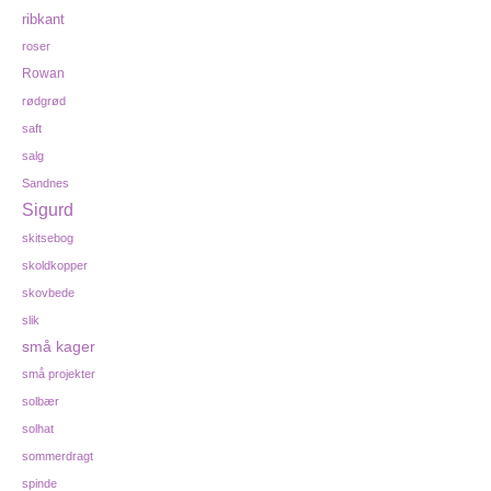
ribkant
roser
Rowan
rødgrød
saft
salg
Sandnes
Sigurd
skitsebog
skoldkopper
skovbede
slik
små kager
små projekter
solbær
solhat
sommerdragt
spinde