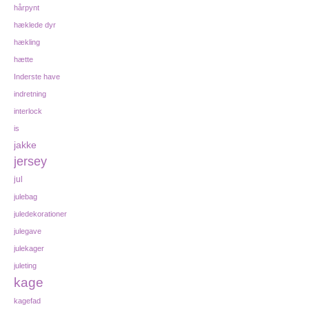
hårpynt
hæklede dyr
hækling
hætte
Inderste have
indretning
interlock
is
jakke
jersey
jul
julebag
juledekorationer
julegave
julekager
juleting
kage
kagefad