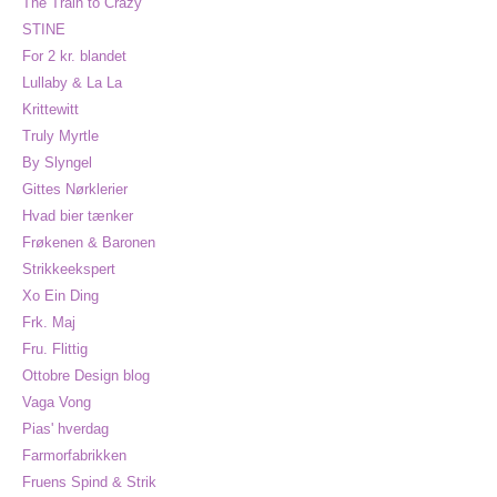
The Train to Crazy
STINE
For 2 kr. blandet
Lullaby & La La
Krittewitt
Truly Myrtle
By Slyngel
Gittes Nørklerier
Hvad bier tænker
Frøkenen & Baronen
Strikkeekspert
Xo Ein Ding
Frk. Maj
Fru. Flittig
Ottobre Design blog
Vaga Vong
Pias' hverdag
Farmorfabrikken
Fruens Spind & Strik