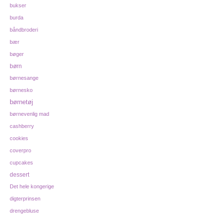
bukser
burda
båndbroderi
bær
bøger
børn
børnesange
børnesko
børnetøj
børnevenlig mad
cashberry
cookies
coverpro
cupcakes
dessert
Det hele kongerige
digterprinsen
drengebluse