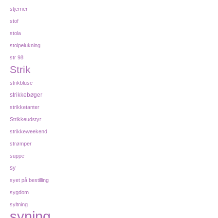
stjerner
stof
stola
stolpelukning
str 98
Strik
strikbluse
strikkebøger
strikketanter
Strikkeudstyr
strikkeweekend
strømper
suppe
sy
syet på bestilling
sygdom
syltning
syning