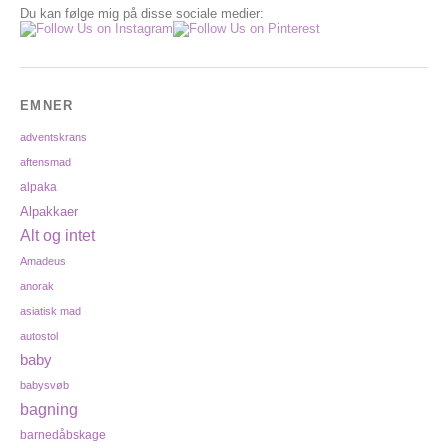
Du kan følge mig på disse sociale medier:
EMNER
adventskrans
aftensmad
alpaka
Alpakkaer
Alt og intet
Amadeus
anorak
asiatisk mad
autostol
baby
babysvøb
bagning
barnedåbskage