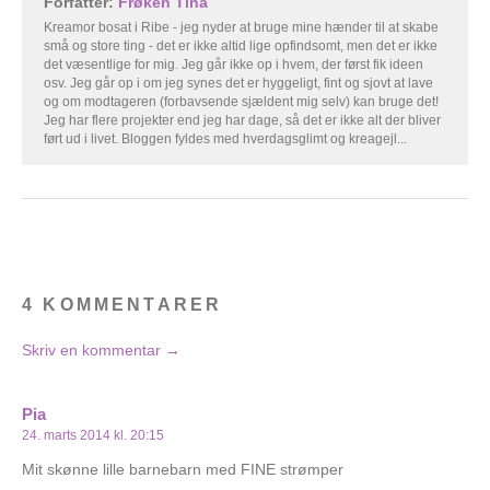
Forfatter:
Frøken Tina
Kreamor bosat i Ribe - jeg nyder at bruge mine hænder til at skabe
små og store ting - det er ikke altid lige opfindsomt, men det er ikke
det væsentlige for mig. Jeg går ikke op i hvem, der først fik ideen
osv. Jeg går op i om jeg synes det er hyggeligt, fint og sjovt at lave
og om modtageren (forbavsende sjældent mig selv) kan bruge det!
Jeg har flere projekter end jeg har dage, så det er ikke alt der bliver
ført ud i livet. Bloggen fyldes med hverdagsglimt og kreagejl...
4 KOMMENTARER
Skriv en kommentar →
Pia
24. marts 2014 kl. 20:15
Mit skønne lille barnebarn med FINE strømper