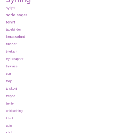
sytips
søde sager
t-shirt
tapebinder
terrassebed
tilbehør
tittekant
trykknapper
tryklåse
træ
trøje
tylskørt
tæppe
tærte
udklædning
UFO
ugle
uld