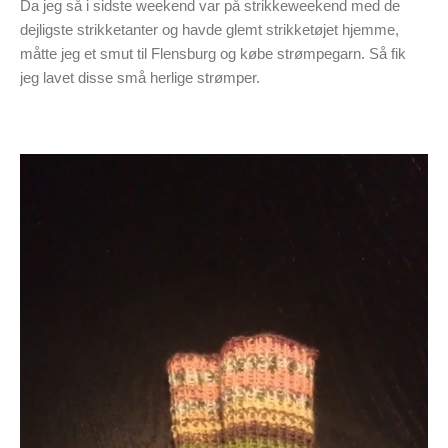
Da jeg så i sidste weekend var på strikkeweekend med de
dejligste strikketanter og havde glemt strikketøjet hjemme,
måtte jeg et smut til Flensburg og købe strømpegarn. Så fik
jeg lavet disse små herlige strømper.