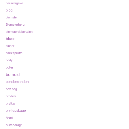
barselsgave
blog
blomster
Blomsterberg
blomsterdekoration
bluse
bluser
blæksprutte
body
boller
bomuld
bondemanden
box bag
broderi
bryllup
bryllupskage
Brød
buksedragt