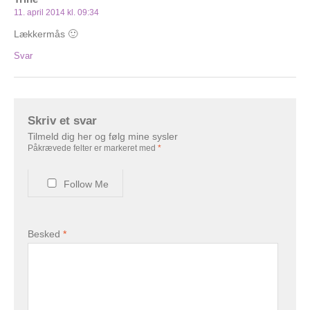
11. april 2014 kl. 09:34
Lækkermås 🙂
Svar
Skriv et svar
Tilmeld dig her og følg mine sysler
Påkrævede felter er markeret med
*
Follow Me
Besked
*
This plugin created by
memory cards