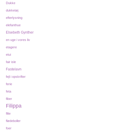
Dukke
dukketøj
efterlysning
elefanthue
Elsebeth Gynther
en uge i vores liv
etagere
etui
fair isle
Fastelavn
fejl i opskrifter
ferie
feta
fiber
Filippa
filte
flødeboller
foer