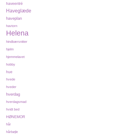
haveentré
Haveglæde
haveplan
havtorn
Helena
hindbærsnitter
hjelm
hjemmelavet
hobby
hue
hvede
hveder
hverdag
hverdagsmad
hvidt bed
HØNEMOR
hår
hårbøjle