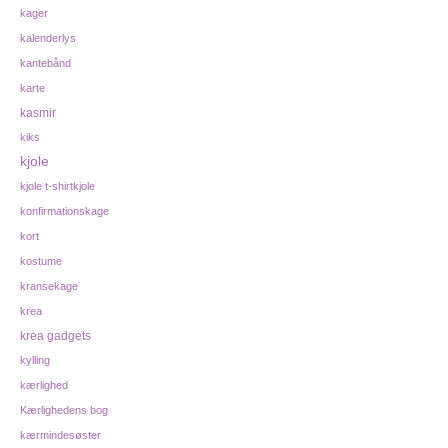
kager
kalenderlys
kantebånd
karte
kasmir
kiks
kjole
kjole t-shirtkjole
konfirmationskage
kort
kostume
kransekage
krea
krea gadgets
kylling
kærlighed
Kærlighedens bog
kærmindesøster