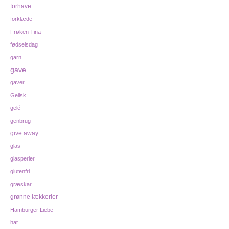
forhave
forklæde
Frøken Tina
fødselsdag
garn
gave
gaver
Geilsk
gelé
genbrug
give away
glas
glasperler
glutenfri
græskar
grønne lækkerier
Hamburger Liebe
hat