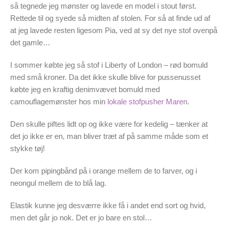
så tegnede jeg mønster og lavede en model i stout først.
Rettede til og syede så midten af stolen. For så at finde ud af
at jeg lavede resten ligesom Pia, ved at sy det nye stof ovenpå
det gamle…
I sommer købte jeg så stof i Liberty of London – rød bomuld
med små kroner. Da det ikke skulle blive for pussenusset
købte jeg en kraftig denimvævet bomuld med
camouflagemønster hos min
lokale stofpusher Maren
.
Den skulle piftes lidt op og ikke være for kedelig – tænker at
det jo ikke er en, man bliver træt af på samme måde som et
stykke tøj!
Der kom pipingbånd på i orange mellem de to farver, og i
neongul mellem de to blå lag.
Elastik kunne jeg desværre ikke få i andet end sort og hvid,
men det går jo nok. Det er jo bare en stol…