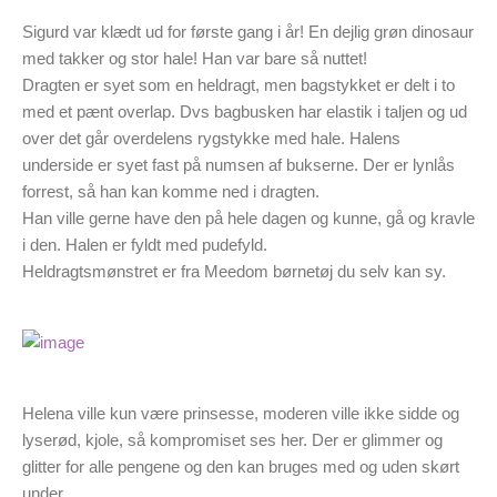
Sigurd var klædt ud for første gang i år! En dejlig grøn dinosaur
med takker og stor hale! Han var bare så nuttet!
Dragten er syet som en heldragt, men bagstykket er delt i to
med et pænt overlap. Dvs bagbusken har elastik i taljen og ud
over det går overdelens rygstykke med hale. Halens
underside er syet fast på numsen af bukserne. Der er lynlås
forrest, så han kan komme ned i dragten.
Han ville gerne have den på hele dagen og kunne, gå og kravle
i den. Halen er fyldt med pudefyld.
Heldragtsmønstret er fra Meedom børnetøj du selv kan sy.
Helena ville kun være prinsesse, moderen ville ikke sidde og
lyserød, kjole, så kompromiset ses her. Der er glimmer og
glitter for alle pengene og den kan bruges med og uden skørt
under.