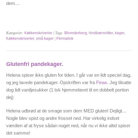
dem…
Kategorier:
Køkkenskriverier
| Tags:
Blomsterberg
,
hindbærsnitter
,
kager
,
Køkkenskriverier
,
små kager
|
Permalink
Glutenfri pandekager.
Helena spiser ikke gluten for tiden. I går var en lidt speciel dag,
og jeg lavede pandekager. Opskriften var fra
Finax
. Jeg tilsatte
dog lidt vaniljesukker (1 tsk hjemmelavet til en dobbelt portion
dej)
Helena udbrød at de smage som dem MED gluten! Dejligt…
Nogle blev spist og andre frosset ned. Har virkelig indset
værdien af at fryse sådan noget ned, når nu vi ikke altid spiser
det samme!