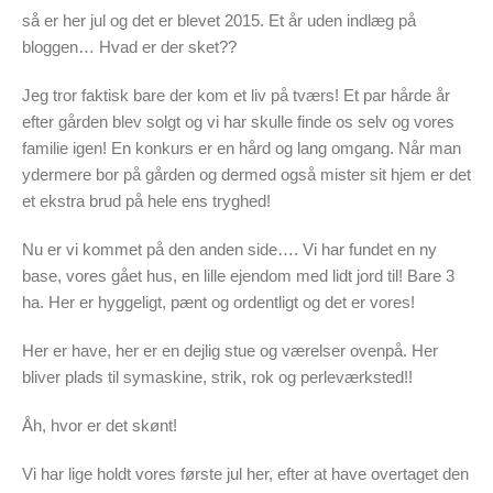
så er her jul og det er blevet 2015. Et år uden indlæg på
bloggen… Hvad er der sket??
Jeg tror faktisk bare der kom et liv på tværs! Et par hårde år
efter gården blev solgt og vi har skulle finde os selv og vores
familie igen! En konkurs er en hård og lang omgang. Når man
ydermere bor på gården og dermed også mister sit hjem er det
et ekstra brud på hele ens tryghed!
Nu er vi kommet på den anden side…. Vi har fundet en ny
base, vores gået hus, en lille ejendom med lidt jord til! Bare 3
ha. Her er hyggeligt, pænt og ordentligt og det er vores!
Her er have, her er en dejlig stue og værelser ovenpå. Her
bliver plads til symaskine, strik, rok og perleværksted!!
Åh, hvor er det skønt!
Vi har lige holdt vores første jul her, efter at have overtaget den