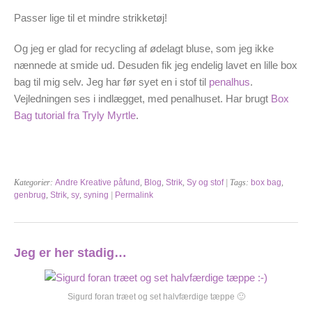
Passer lige til et mindre strikketøj!
Og jeg er glad for recycling af ødelagt bluse, som jeg ikke
nænnede at smide ud. Desuden fik jeg endelig lavet en lille box
bag til mig selv. Jeg har før syet en i stof til
penalhus
.
Vejledningen ses i indlægget, med penalhuset. Har brugt
Box
Bag tutorial fra Tryly Myrtle
.
Kategorier:
Andre Kreative påfund
,
Blog
,
Strik
,
Sy og stof
| Tags:
box bag
,
genbrug
,
Strik
,
sy
,
syning
|
Permalink
Jeg er her stadig…
Sigurd foran træet og set halvfærdige tæppe 🙂