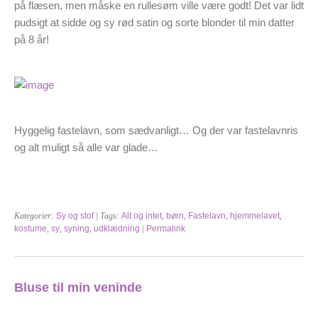
på flæsen, men måske en rullesøm ville være godt! Det var lidt
pudsigt at sidde og sy rød satin og sorte blonder til min datter
på 8 år!
Hyggelig fastelavn, som sædvanligt… Og der var fastelavnris
og alt muligt så alle var glade…
Kategorier:
Sy og stof
| Tags:
Alt og intet
,
børn
,
Fastelavn
,
hjemmelavet
,
kostume
,
sy
,
syning
,
udklædning
|
Permalink
Bluse til min veninde