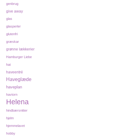
genbrug
give away
glas
glasperler
glutenfri
græskar
grønne lækkerier
Hamburger Liebe
hat
haveentré
Haveglæde
haveplan
havtorn
Helena
hindbærsnitter
hjelm
hjemmelavet
hobby