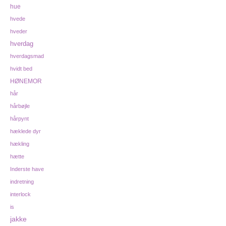
hue
hvede
hveder
hverdag
hverdagsmad
hvidt bed
HØNEMOR
hår
hårbøjle
hårpynt
hæklede dyr
hækling
hætte
Inderste have
indretning
interlock
is
jakke