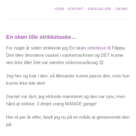
HJEM
KONTAKT
KAGEGALLERI
OM MIG
En skøn lille strikketaske…
For nogle år siden strikkede jeg En skøn
strikbluse
til Filippa.
Den blev desværre vasket i vaskemaskinen og DET kunne
den ikke tåle! Det var næsten skilsmisseårsag 😉
Jeg hev og trak i den, så lillesøster kunne passe den, men hun
kunne ikke lide den!
Garnet var dyrt, jeg elskede mønsteret og den var sjov, men
hård at strikke. 3 drejet vrang MANGE gange!
Her et par år efter, fandt jeg nu på en måde at genanvende den
på.