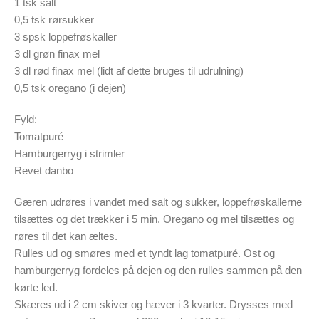
1 tsk salt
0,5 tsk rørsukker
3 spsk loppefrøskaller
3 dl grøn finax mel
3 dl rød finax mel (lidt af dette bruges til udrulning)
0,5 tsk oregano (i dejen)
Fyld:
Tomatpuré
Hamburgerryg i strimler
Revet danbo
Gæren udrøres i vandet med salt og sukker, loppefrøskallerne
tilsættes og det trækker i 5 min. Oregano og mel tilsættes og
røres til det kan æltes.
Rulles ud og smøres med et tyndt lag tomatpuré. Ost og
hamburgerryg fordeles på dejen og den rulles sammen på den
kørte led.
Skæres ud i 2 cm skiver og hæver i 3 kvarter. Drysses med