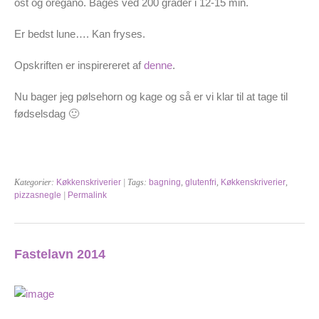
ost og oregano. Bages ved 200 grader i 12-15 min.
Er bedst lune…. Kan fryses.
Opskriften er inspirereret af
denne
.
Nu bager jeg pølsehorn og kage og så er vi klar til at tage til
fødselsdag 🙂
Kategorier:
Køkkenskriverier
| Tags:
bagning
,
glutenfri
,
Køkkenskriverier
,
pizzasnegle
|
Permalink
Fastelavn 2014