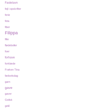
Fastelavn
fejl i opskrifter
ferie
feta
fiber
Filippa
filte
flødeboller
foer
forhave
forklæde
Frøken Tina
fødselsdag
garn
gave
gaver
Geilsk
gelé