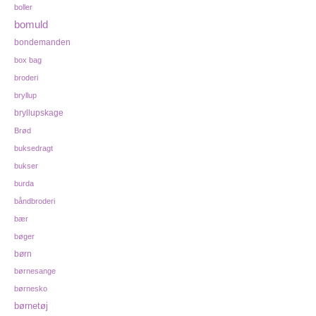
boller
bomuld
bondemanden
box bag
broderi
bryllup
bryllupskage
Brød
buksedragt
bukser
burda
båndbroderi
bær
bøger
børn
børnesange
børnesko
børnetøj