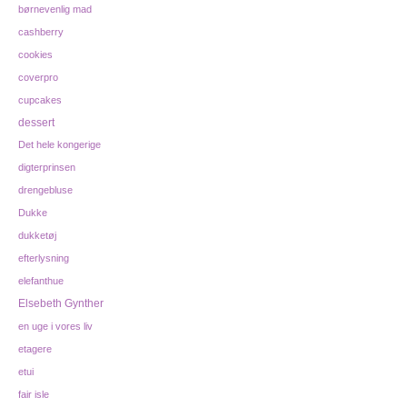
børnevenlig mad
cashberry
cookies
coverpro
cupcakes
dessert
Det hele kongerige
digterprinsen
drengebluse
Dukke
dukketøj
efterlysning
elefanthue
Elsebeth Gynther
en uge i vores liv
etagere
etui
fair isle