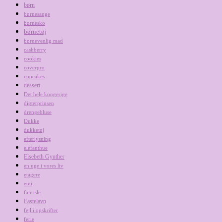
børn
børnesange
børnesko
børnetøj
børnevenlig mad
cashberry
cookies
coverpro
cupcakes
dessert
Det hele kongerige
digterprinsen
drengebluse
Dukke
dukketøj
efterlysning
elefanthue
Elsebeth Gynther
en uge i vores liv
etagere
etui
fair isle
Fastelavn
fejl i opskrifter
ferie