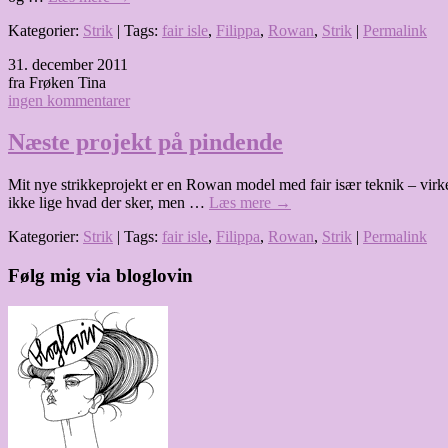
Kategorier:
Strik
| Tags:
fair isle
,
Filippa
,
Rowan
,
Strik
|
Permalink
31. december 2011
fra Frøken Tina
ingen kommentarer
Næste projekt på pindende
Mit nye strikkeprojekt er en Rowan model med fair især teknik – virkel
ikke lige hvad der sker, men …
Læs mere
→
Kategorier:
Strik
| Tags:
fair isle
,
Filippa
,
Rowan
,
Strik
|
Permalink
Følg mig via bloglovin