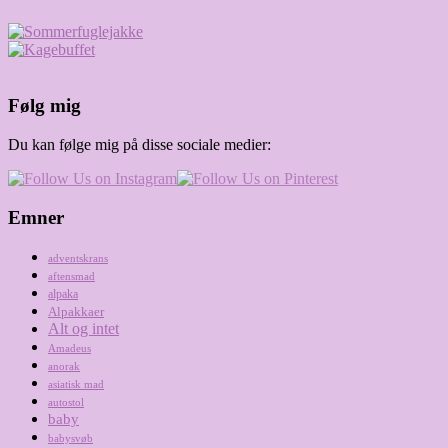
Følg mig
Du kan følge mig på disse sociale medier:
Emner
adventskrans
aftensmad
alpaka
Alpakkaer
Alt og intet
Amadeus
anorak
asiatisk mad
autostol
baby
babysvøb