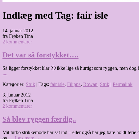
Indlæg med Tag:
fair isle
14. januar 2012
fra Frøken Tina
2 kommentarer
Det var så forstykket….
Så ligger forstykket klar 🙂 ikke lige så hurtigt som ryggen, men dog 
→
Kategorier:
Strik
| Tags:
fair isle
,
Filippa
,
Rowan
,
Strik
|
Permalink
3. januar 2012
fra Frøken Tina
2 kommentarer
Så blev ryggen færdig..
Mit turbo strikkemode har sat ind – eller også har jeg bare holdt fe
og …
Læs mere
→