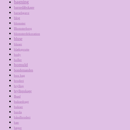
bagning
barnedåbskage
barselsgave
blog
blomster
Blomsterberg
blomsterdekoration
bluse
bluser
blæksprutte
body
boller
bomuld
bondemanden
box bag
broderi
bryllup
bryllupskage
Brød
buksedragt
bukser
burda
båndbroderi
bær
bøger