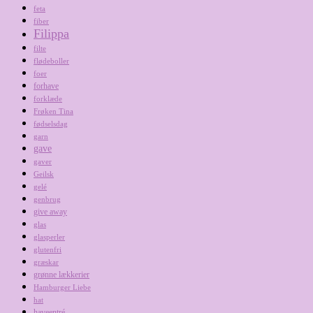
feta
fiber
Filippa
filte
flødeboller
foer
forhave
forklæde
Frøken Tina
fødselsdag
garn
gave
gaver
Geilsk
gelé
genbrug
give away
glas
glasperler
glutenfri
græskar
grønne lækkerier
Hamburger Liebe
hat
haveentré