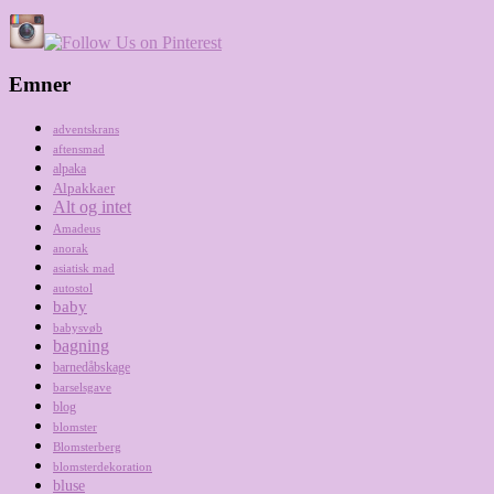
Emner
adventskrans
aftensmad
alpaka
Alpakkaer
Alt og intet
Amadeus
anorak
asiatisk mad
autostol
baby
babysvøb
bagning
barnedåbskage
barselsgave
blog
blomster
Blomsterberg
blomsterdekoration
bluse