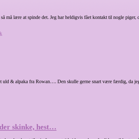
 så må lære at spinde det. Jeg har heldigvis fået kontakt til nogle pig
k
rvet uld & alpaka fra Rowan…. Den skulle gerne snart være færdig, da je
der skinke, hest…