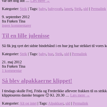
var det dog lidt …
Læs mere
→
Kategorier:
Strik
| Tags:
baby
,
babysvøb
,
lanett
,
Strik
,
uld
|
Permalink
9. september 2012
fra Frøken Tina
ingen kommentarer
Til en lille julenisse
Så fik jeg syet det sidste bindebånd i en hue jeg har strikket til vo
Kategorier:
Strik
| Tags:
baby
,
hue
,
Strik
,
uld
|
Permalink
21. maj 2012
fra Frøken Tina
1 kommentar
Så blev alpakkaerne klippet!
I tirsdags skulle Frej, Frida og Frederikke aflevere frakken til os str
klipptourens danske brugere 🙂 Kl. 20.30 …
Læs mere
→
Kategorier:
Alt og intet
| Tags:
Alpakkaer
,
uld
|
Permalink