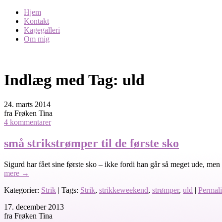
Hjem
Kontakt
Kagegalleri
Om mig
Indlæg med Tag:
uld
24. marts 2014
fra Frøken Tina
4 kommentarer
små strikstrømper til de første sko
Sigurd har fået sine første sko – ikke fordi han går så meget ude, me
mere
→
Kategorier:
Strik
| Tags:
Strik
,
strikkeweekend
,
strømper
,
uld
|
Permal
17. december 2013
fra Frøken Tina