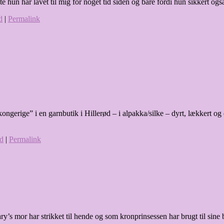
e hun har lavet til mig for noget tid siden og bare fordi hun sikkert
d
|
Permalink
le kongerige” i en garnbutik i Hillerød – i alpakka/silke – dyrt, lækkert
ld
|
Permalink
’s mor har strikket til hende og som kronprinsessen har brugt til sine