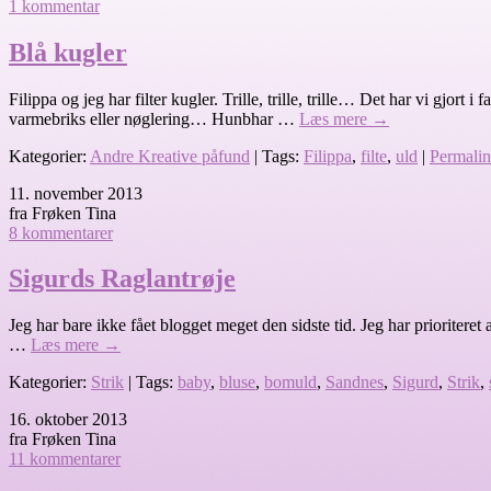
1 kommentar
Blå kugler
Filippa og jeg har filter kugler. Trille, trille, trille… Det har vi gjor
varmebriks eller nøglering… Hunbhar …
Læs mere
→
Kategorier:
Andre Kreative påfund
| Tags:
Filippa
,
filte
,
uld
|
Permali
11. november 2013
fra Frøken Tina
8 kommentarer
Sigurds Raglantrøje
Jeg har bare ikke fået blogget meget den sidste tid. Jeg har prioriteret
…
Læs mere
→
Kategorier:
Strik
| Tags:
baby
,
bluse
,
bomuld
,
Sandnes
,
Sigurd
,
Strik
,
16. oktober 2013
fra Frøken Tina
11 kommentarer