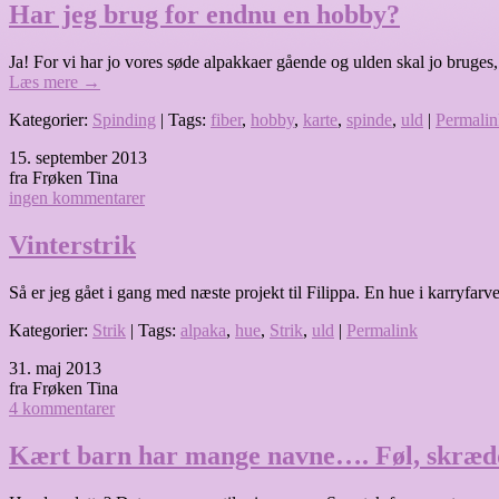
Har jeg brug for endnu en hobby?
Ja! For vi har jo vores søde alpakkaer gående og ulden skal jo bruges,
Læs mere
→
Kategorier:
Spinding
| Tags:
fiber
,
hobby
,
karte
,
spinde
,
uld
|
Permalin
15. september 2013
fra Frøken Tina
ingen kommentarer
Vinterstrik
Så er jeg gået i gang med næste projekt til Filippa. En hue i karryfa
Kategorier:
Strik
| Tags:
alpaka
,
hue
,
Strik
,
uld
|
Permalink
31. maj 2013
fra Frøken Tina
4 kommentarer
Kært barn har mange navne…. Føl, skræd