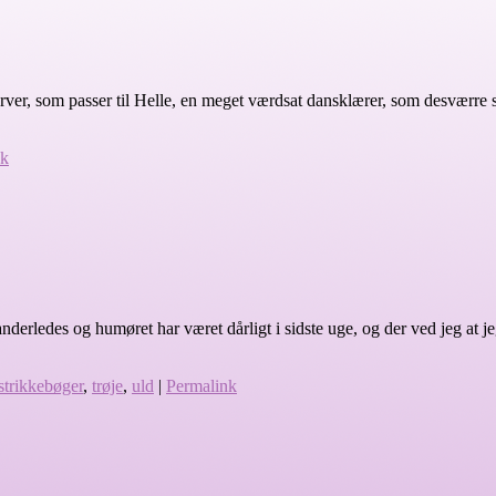
t i farver, som passer til Helle, en meget værdsat dansklærer, som desværre
nk
 anderledes og humøret har været dårligt i sidste uge, og der ved jeg at j
strikkebøger
,
trøje
,
uld
|
Permalink