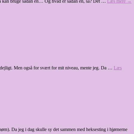
 også kan bruge sådan en… Og hvad er sådan en, så? Det …
Læs mere
→
 og dejligt. Men også for svært for mit niveau, mente jeg. Da …
Læs
 børn). Da jeg i dag skulle sy det sammen med heksesting i hjørnerne