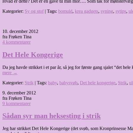
Hvad er dette? Det er en gave til min mor…. Som tak for mønstervægt
Kategorier:
Sy og stof
| Tags:
bomuld
,
krea gadgets
,
syning
,
sytips
,
ul
10. december 2012
fra Frøken Tina
4 kommentarer
Det Hele Kongerige
Da jeg havde strikket i et par år, så jeg for første gang sjalet “det he
mere
→
Kategorier:
Strik
| Tags:
baby
,
babysvøb
,
Det hele kongerige
,
Strik
,
u
9. december 2012
fra Frøken Tina
9 kommentarer
Sådan syr man heksesting i strik
Jeg har strikket Det Hele Kongerige (det svøb, som Kronprinsesse Mary