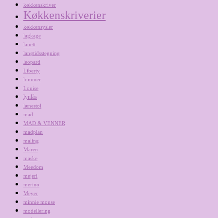
køkkenskriver
Køkkenskriverier
køkkensysler
lagkage
lanett
langtidsstegning
leopard
Liberty
lommer
Louise
lynlås
lænestol
mad
MAD & VENNER
madplan
maling
Maren
maske
Meedom
mejeri
merino
Meyer
minnie mouse
modellering