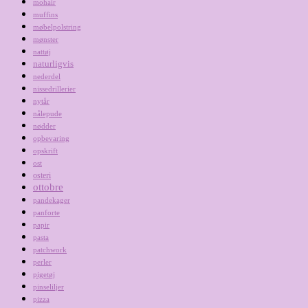
mohair
muffins
møbelpolstring
mønster
nattøj
naturligvis
nederdel
nissedrillerier
nytår
nålepude
nødder
opbevaring
opskrift
ost
osteri
ottobre
pandekager
panforte
papir
pasta
patchwork
perler
pigetøj
pinseliljer
pizza