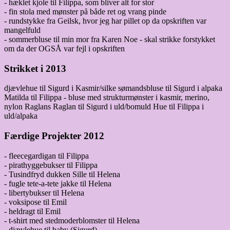
- hæklet kjole til Filippa, som bliver alt for stor
- fin stola med mønster på både ret og vrang pinde
- rundstykke fra Geilsk, hvor jeg har pillet op da opskriften var
mangelfuld
- sommerbluse til min mor fra Karen Noe - skal strikke forstykket
om da der OGSÅ var fejl i opskriften
Strikket i 2013
djævlehue til Sigurd i Kasmir/silke sømandsbluse til Sigurd i alpaka
Matilda til Filippa - bluse med strukturmønster i kasmir, merino,
nylon Raglans Raglan til Sigurd i uld/bomuld Hue til Filippa i
uld/alpaka
Færdige Projekter 2012
- fleecegardigan til Filippa
- pirathyggebukser til Filippa
- Tusindfryd dukken Sille til Helena
- fugle tete-a-tete jakke til Helena
- libertybukser til Helena
- voksipose til Emil
- heldragt til Emil
- t-shirt med stedmoderblomster til Helena
- djævlehue til baby (Sigurd)