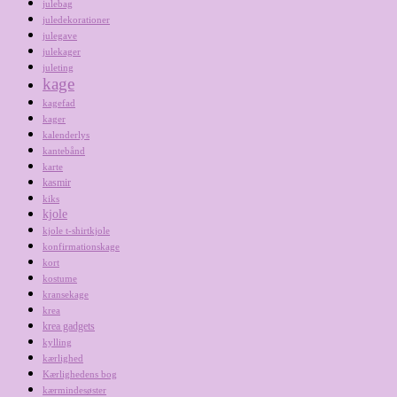
julebag
juledekorationer
julegave
julekager
juleting
kage
kagefad
kager
kalenderlys
kantebånd
karte
kasmir
kiks
kjole
kjole t-shirtkjole
konfirmationskage
kort
kostume
kransekage
krea
krea gadgets
kylling
kærlighed
Kærlighedens bog
kærmindesøster