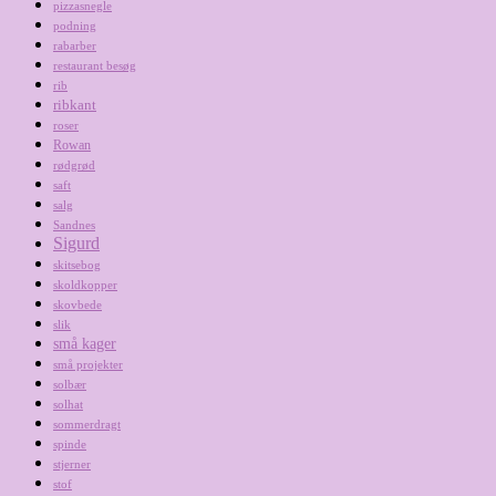
pizzasnegle
podning
rabarber
restaurant besøg
rib
ribkant
roser
Rowan
rødgrød
saft
salg
Sandnes
Sigurd
skitsebog
skoldkopper
skovbede
slik
små kager
små projekter
solbær
solhat
sommerdragt
spinde
stjerner
stof