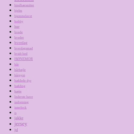
hindbærsnitter
hjelm
hjemmelavet
hobby
hue
hvede
hveder
hverdag
hverdagsmad
hvidt bed
HØNEMOR
hår
hårbøjle
hårpynt
hæklede dyr
hækling
hætte
Inderste have
indretning
interlock
is
jakke
jersey
jul