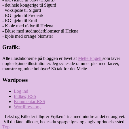
- det hele kongerige til Sigurd
- voksipose til Sigurd
- EG hjelm til Frederik
- EG hjelm til Emil
- Kjole med rådyr til Helena
- Bluse med stedmoderblomster til Helena
- kjole med orange blomster
Grafik:
Alle illustationerne på bloggen er lavet af
Mette Engell
som laver
nogle skønne illustrationer. Jeg synes de rammer plet med farver,
mønstre og mine hobbyer! Så tak for det Mette.
Wordpress
Log ind
Indlæg-
RSS
Kommentar-
RSS
WordPress.org
Tekst og Billeder tilhører Frøken Tina medmindre andet er angivet.
Vil du låne billeder, bedes du spørge først og angiv oprindelsessted.
Top