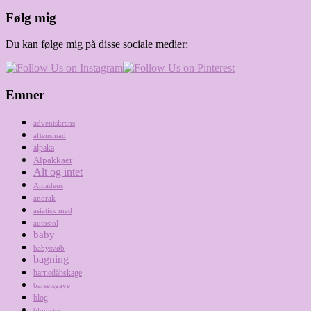
Følg mig
Du kan følge mig på disse sociale medier:
Emner
adventskrans
aftensmad
alpaka
Alpakkaer
Alt og intet
Amadeus
anorak
asiatisk mad
autostol
baby
babysvøb
bagning
barnedåbskage
barselsgave
blog
blomster