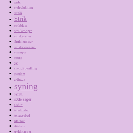
stola
stolpelukning
str 98
Strik
strikbluse
strikkebøger
strikketanter
Strikkeudstyr
strikkeweekend
strømper
suppe
sy
syet på bestilling
sygdom
syltning
syning
sytips
søde sager
t-shirt
tapebinder
terrassebed
tilbehør
tittekant
trykknapper