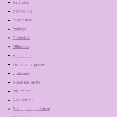
Aalerusen
Rappedikke
Fantelastika
Pralerier
Dobbelt G
Filihunkat
Hæklenålen
Fru. Kreativ-positiv
Unikarina
Alting har sin tid
Puslefanten
Kreativiteter
Bare lige en pind mere