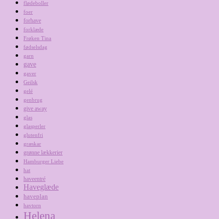
flødeboller
foer
forhave
forklæde
Frøken Tina
fødselsdag
garn
gave
gaver
Geilsk
gelé
genbrug
give away
glas
glasperler
glutenfri
græskar
grønne lækkerier
Hamburger Liebe
hat
haveentré
Haveglæde
haveplan
havtorn
Helena