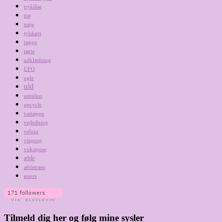
tryklåse
træ
trøje
tylskørt
tæppe
tærte
udklædning
UFO
ugle
uld
umulius
upcycle
vattæppe
vejledning
velour
vinprop
voksipose
æble
æbletræer
østers
Tilmeld dig her og følg mine sysler