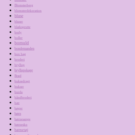
Blomsterberg
blomsterdekoration
bluse
bluser
blæksprutte
body
boller
bomuld
bondemanden
box bag
broderi
bryllup
bryllupskage
Brød
buksedragt
bukser
burda
båndbroderi
bær
bøger
børn
børnesange
børnesko
børnetøj