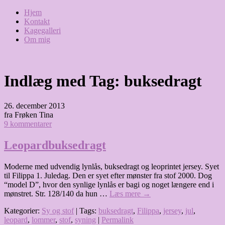
Hjem
Kontakt
Kagegalleri
Om mig
Indlæg med Tag:
buksedragt
26. december 2013
fra Frøken Tina
9 kommentarer
Leopardbuksedragt
Moderne med udvendig lynlås, buksedragt og leoprintet jersey. Syet
til Filippa 1. Juledag. Den er syet efter mønster fra stof 2000. Dog
“model D”, hvor den synlige lynlås er bagi og noget længere end i
mønstret. Str. 128/140 da hun …
Læs mere
→
Kategorier:
Sy og stof
| Tags:
buksedragt
,
Filippa
,
jersey
,
jul
,
leopard
,
lommer
,
stof
,
syning
|
Permalink