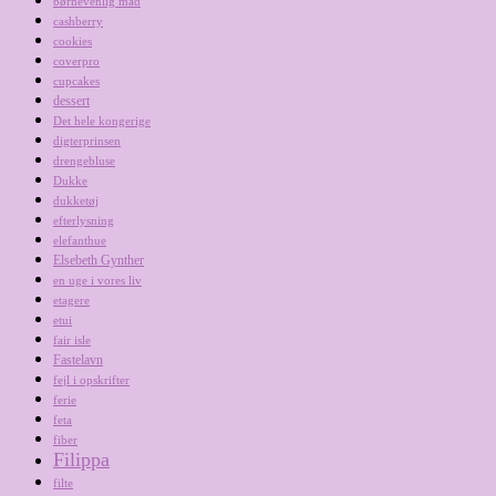
børnevenlig mad
cashberry
cookies
coverpro
cupcakes
dessert
Det hele kongerige
digterprinsen
drengebluse
Dukke
dukketøj
efterlysning
elefanthue
Elsebeth Gynther
en uge i vores liv
etagere
etui
fair isle
Fastelavn
fejl i opskrifter
ferie
feta
fiber
Filippa
filte