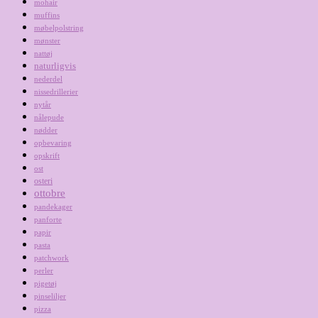
mohair
muffins
møbelpolstring
mønster
nattøj
naturligvis
nederdel
nissedrillerier
nytår
nålepude
nødder
opbevaring
opskrift
ost
osteri
ottobre
pandekager
panforte
papir
pasta
patchwork
perler
pigetøj
pinseliljer
pizza