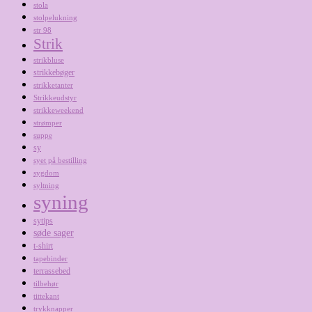
stola
stolpelukning
str 98
Strik
strikbluse
strikkebøger
strikketanter
Strikkeudstyr
strikkeweekend
strømper
suppe
sy
syet på bestilling
sygdom
syltning
syning
sytips
søde sager
t-shirt
tapebinder
terrassebed
tilbehør
tittekant
trykknapper