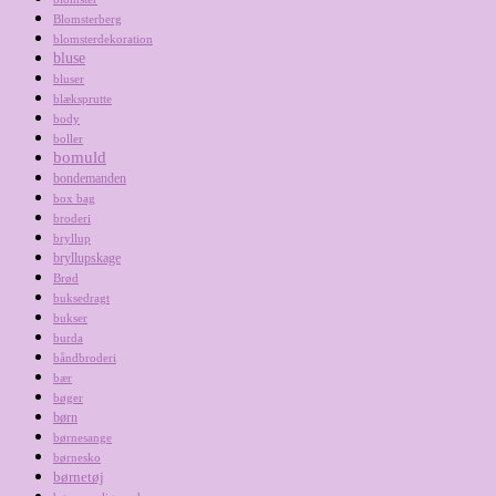
Blomsterberg
blomsterdekoration
bluse
bluser
blæksprutte
body
boller
bomuld
bondemanden
box bag
broderi
bryllup
bryllupskage
Brød
buksedragt
bukser
burda
båndbroderi
bær
bøger
børn
børnesange
børnesko
børnetøj