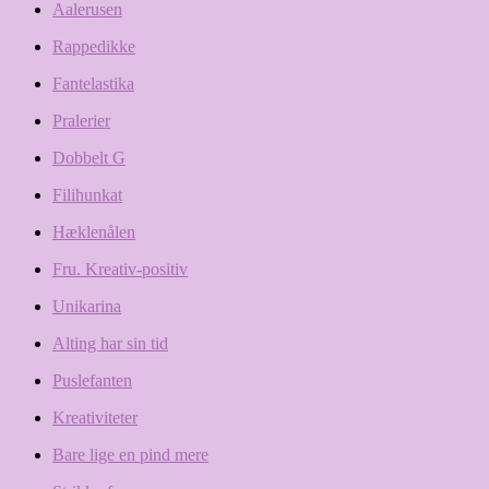
Aalerusen
Rappedikke
Fantelastika
Pralerier
Dobbelt G
Filihunkat
Hæklenålen
Fru. Kreativ-positiv
Unikarina
Alting har sin tid
Puslefanten
Kreativiteter
Bare lige en pind mere