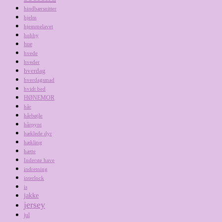
hindbærsnitter
hjelm
hjemmelavet
hobby
hue
hvede
hveder
hverdag
hverdagsmad
hvidt bed
HØNEMOR
hår
hårbøjle
hårpynt
hæklede dyr
hækling
hætte
Inderste have
indretning
interlock
is
jakke
jersey
jul