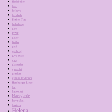
flødeboller
foer
forhave
forklæde
Frøken Tina
fødselsdag
garn
gave
gaver
Geilsk
gelé
genbrug
give away
glas
glasperler
glutenfri
græskar
grønne lækkerier
Hamburger Liebe
hat
haveentré
Haveglæde
haveplan
havtorn
Helena