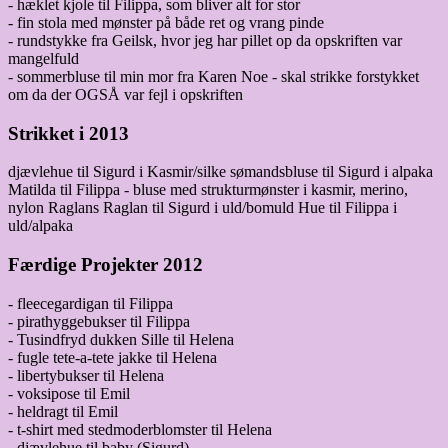
- hæklet kjole til Filippa, som bliver alt for stor
- fin stola med mønster på både ret og vrang pinde
- rundstykke fra Geilsk, hvor jeg har pillet op da opskriften var
mangelfuld
- sommerbluse til min mor fra Karen Noe - skal strikke forstykket
om da der OGSÅ var fejl i opskriften
Strikket i 2013
djævlehue til Sigurd i Kasmir/silke sømandsbluse til Sigurd i alpaka
Matilda til Filippa - bluse med strukturmønster i kasmir, merino,
nylon Raglans Raglan til Sigurd i uld/bomuld Hue til Filippa i
uld/alpaka
Færdige Projekter 2012
- fleecegardigan til Filippa
- pirathyggebukser til Filippa
- Tusindfryd dukken Sille til Helena
- fugle tete-a-tete jakke til Helena
- libertybukser til Helena
- voksipose til Emil
- heldragt til Emil
- t-shirt med stedmoderblomster til Helena
- djævlehue til baby (Sigurd)