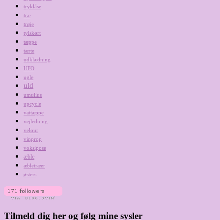
tryklåse
træ
trøje
tylskørt
tæppe
tærte
udklædning
UFO
ugle
uld
umulius
upcycle
vattæppe
vejledning
velour
vinprop
voksipose
æble
æbletræer
østers
Tilmeld dig her og følg mine sysler