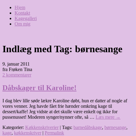
Hjem
Kontakt
Kagegalleri
Om mig
Indlæg med Tag:
børnesange
9. januar 2011
fra Frøken Tina
2 kommentarer
Dåbskager til Karoline!
I dag blev lille søde lækre Karoline døbt, hun er datter af nogle af
vores venner. Jeg havde fået frie hænder omkring kage til
dessert/kaffe! Jeg vidste at det skulle være enkelt og ikke for
pussenusset! Moderen synger/nynner ofte, så …
Læs mere
→
Kategorier:
Køkkenskriverier
| Tags:
barnedåbskage
,
børnesange
,
kage
,
køkkenskriver
|
Permalink