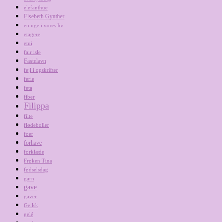
elefanthue
Elsebeth Gynther
en uge i vores liv
etagere
etui
fair isle
Fastelavn
fejl i opskrifter
ferie
feta
fiber
Filippa
filte
flødeboller
foer
forhave
forklæde
Frøken Tina
fødselsdag
garn
gave
gaver
Geilsk
gelé