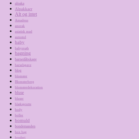
alpaka
Alpakkaer
Alt og intet
Amadeus
anorak
asiatisk mad
autostol
baby
babysvøb
bagning
barnedåbskage
barselsgave
blog
blomster
Blomsterberg
blomsterdekoration
bluse
bluser
blæksprutte
body
boller
bomuld
bondemanden
box bag
broderi