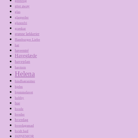
genbrug
give away
glas
glasperler
glutenfri
græskar
grønne lækkerier
Hamburger Liebe
hat
haveentré
Haveglæde
haveplan
havtorn
Helena
hindbærsnitter
hjelm
hjemmelavet
hobby
hue
hvede
hveder
hverdag
hverdagsmad
hvidt bed
HØNEMOR