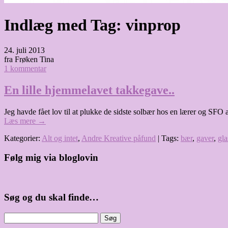
Indlæg med Tag:
vinprop
24. juli 2013
fra Frøken Tina
1 kommentar
En lille hjemmelavet takkegave..
Jeg havde fået lov til at plukke de sidste solbær hos en lærer og SFO
Læs mere
→
Kategorier:
Alt og intet
,
Andre Kreative påfund
| Tags:
bær
,
gaver
,
gla
Følg mig via bloglovin
Søg og du skal finde…