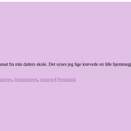
 ansat fra min datters skole. Det synes jeg lige krævede en lille hjemme
sperler
,
hjemmelavet
,
vinprop
|
Permalink