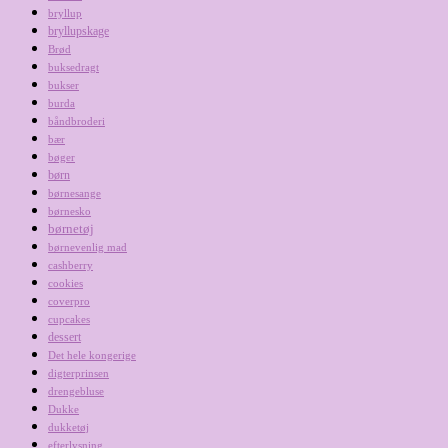
bryllup
bryllupskage
Brød
buksedragt
bukser
burda
båndbroderi
bær
bøger
børn
børnesange
børnesko
børnetøj
børnevenlig mad
cashberry
cookies
coverpro
cupcakes
dessert
Det hele kongerige
digterprinsen
drengebluse
Dukke
dukketøj
efterlysning