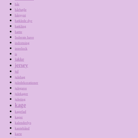
hår
hårbøjle
hårpynt
hæklede dyr
hækling
hætte
Inderste have
indretning
interlock
is
jakke
jersey
jul
julebag
juledekorationer
julegave
julekager
juleting
kage
kagefad
kager
kalenderlys
kantebånd
karte