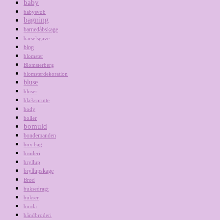
baby
babysvøb
bagning
barnedåbskage
barselsgave
blog
blomster
Blomsterberg
blomsterdekoration
bluse
bluser
blæksprutte
body
boller
bomuld
bondemanden
box bag
broderi
bryllup
bryllupskage
Brød
buksedragt
bukser
burda
båndbroderi