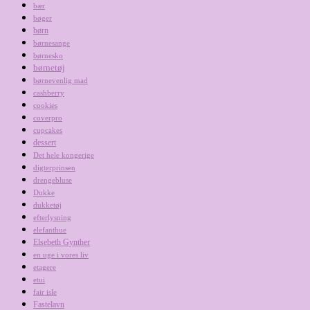
bær
bøger
børn
børnesange
børnesko
børnetøj
børnevenlig mad
cashberry
cookies
coverpro
cupcakes
dessert
Det hele kongerige
digterprinsen
drengebluse
Dukke
dukketøj
efterlysning
elefanthue
Elsebeth Gynther
en uge i vores liv
etagere
etui
fair isle
Fastelavn