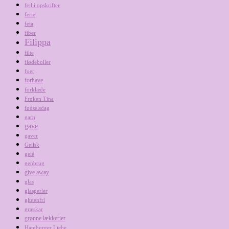
fejl i opskrifter
ferie
feta
fiber
Filippa
filte
flødeboller
foer
forhave
forklæde
Frøken Tina
fødselsdag
garn
gave
gaver
Geilsk
gelé
genbrug
give away
glas
glasperler
glutenfri
græskar
grønne lækkerier
Hamburger Liebe