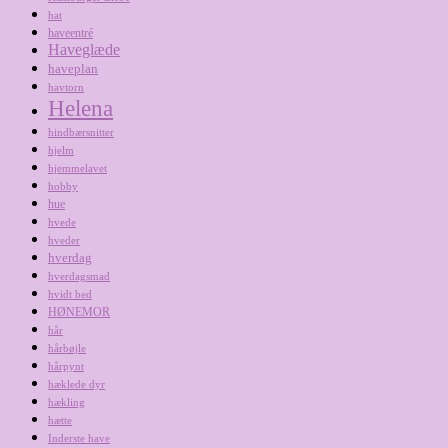
hat
haveentré
Haveglæde
haveplan
havtorn
Helena
hindbærsnitter
hjelm
hjemmelavet
hobby
hue
hvede
hveder
hverdag
hverdagsmad
hvidt bed
HØNEMOR
hår
hårbøjle
hårpynt
hæklede dyr
hækling
hætte
Inderste have