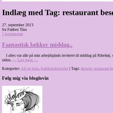
Indlæg med Tag:
restaurant bes
27. september 2013
fra Frøken Tina
1 kommentar
Fantastisk lækker middag..
I aftes var alle på min arbejdsplads inviteret til middag på Ribehøj, 
siden, …
Læs mere
→
Kategorier:
Alt og intet
,
Køkkenskriverier
| Tags:
dessert
,
restaurant b
Følg mig via bloglovin