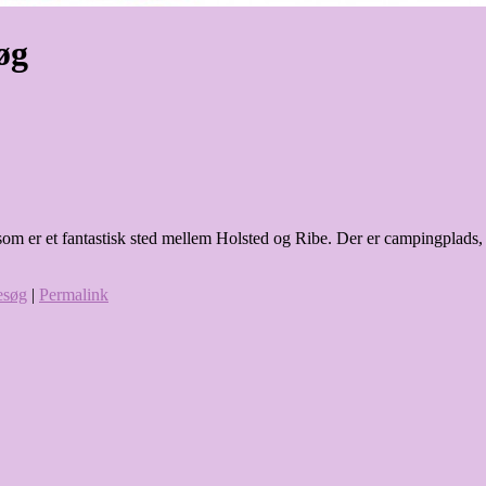
øg
som er et fantastisk sted mellem Holsted og Ribe. Der er campingplads, fi
esøg
|
Permalink