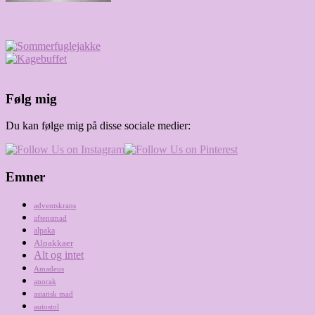
Følg mig
Du kan følge mig på disse sociale medier:
Emner
adventskrans
aftensmad
alpaka
Alpakkaer
Alt og intet
Amadeus
anorak
asiatisk mad
autostol