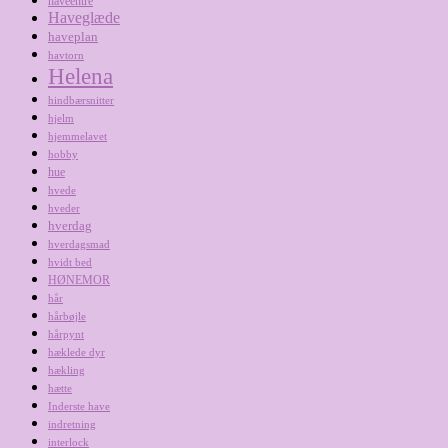
haveentré
Haveglæde
haveplan
havtorn
Helena
hindbærsnitter
hjelm
hjemmelavet
hobby
hue
hvede
hveder
hverdag
hverdagsmad
hvidt bed
HØNEMOR
hår
hårbøjle
hårpynt
hæklede dyr
hækling
hætte
Inderste have
indretning
interlock