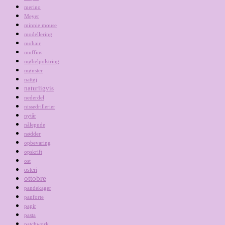
merino
Meyer
minnie mouse
modellering
mohair
muffins
møbelpolstring
mønster
nattøj
naturligvis
nederdel
nissedrillerier
nytår
nålepude
nødder
opbevaring
opskrift
ost
osteri
ottobre
pandekager
panforte
papir
pasta
patchwork