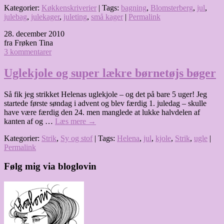
Kategorier:
Køkkenskriverier
| Tags:
bagning
,
Blomsterberg
,
jul
,
julebag
,
julekager
,
juleting
,
små kager
|
Permalink
28. december 2010
fra Frøken Tina
3 kommentarer
Uglekjole og super lækre børnetøjs bøger
Så fik jeg strikket Helenas uglekjole – og det på bare 5 uger! Jeg
startede første søndag i advent og blev færdig 1. juledag – skulle
have være færdig den 24. men manglede at lukke halvdelen af
kanten af og …
Læs mere
→
Kategorier:
Strik
,
Sy og stof
| Tags:
Helena
,
jul
,
kjole
,
Strik
,
ugle
|
Permalink
Følg mig via bloglovin