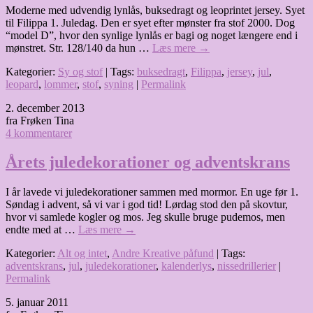
Moderne med udvendig lynlås, buksedragt og leoprintet jersey. Syet
til Filippa 1. Juledag. Den er syet efter mønster fra stof 2000. Dog
“model D”, hvor den synlige lynlås er bagi og noget længere end i
mønstret. Str. 128/140 da hun …
Læs mere
→
Kategorier:
Sy og stof
| Tags:
buksedragt
,
Filippa
,
jersey
,
jul
,
leopard
,
lommer
,
stof
,
syning
|
Permalink
2. december 2013
fra Frøken Tina
4 kommentarer
Årets juledekorationer og adventskrans
I år lavede vi juledekorationer sammen med mormor. En uge før 1.
Søndag i advent, så vi var i god tid! Lørdag stod den på skovtur,
hvor vi samlede kogler og mos. Jeg skulle bruge pudemos, men
endte med at …
Læs mere
→
Kategorier:
Alt og intet
,
Andre Kreative påfund
| Tags:
adventskrans
,
jul
,
juledekorationer
,
kalenderlys
,
nissedrillerier
|
Permalink
5. januar 2011