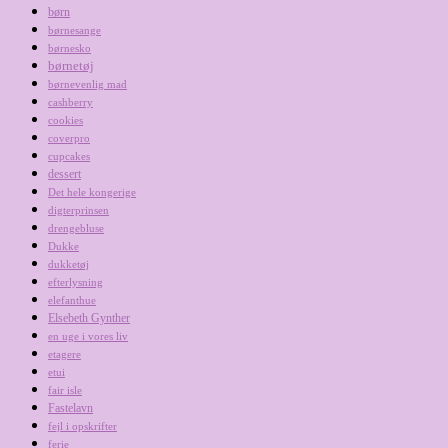
børn
børnesange
børnesko
børnetøj
børnevenlig mad
cashberry
cookies
coverpro
cupcakes
dessert
Det hele kongerige
digterprinsen
drengebluse
Dukke
dukketøj
efterlysning
elefanthue
Elsebeth Gynther
en uge i vores liv
etagere
etui
fair isle
Fastelavn
fejl i opskrifter
ferie