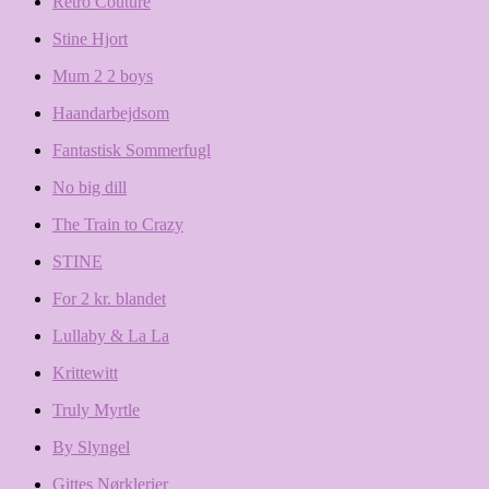
Retro Couture
Stine Hjort
Mum 2 2 boys
Haandarbejdsom
Fantastisk Sommerfugl
No big dill
The Train to Crazy
STINE
For 2 kr. blandet
Lullaby & La La
Krittewitt
Truly Myrtle
By Slyngel
Gittes Nørklerier