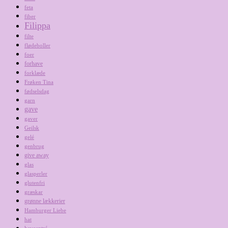
feta
fiber
Filippa
filte
flødeboller
foer
forhave
forklæde
Frøken Tina
fødselsdag
garn
gave
gaver
Geilsk
gelé
genbrug
give away
glas
glasperler
glutenfri
græskar
grønne lækkerier
Hamburger Liebe
hat