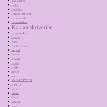
krea gadgets
kylling
kærlighed
Kærlighedens bog
kærmindesøster
køkkenskriver
Køkkenskriverier
køkkensysler
lagkage
lanett
langtidsstegning
leopard
Liberty
lommer
Louise
lynlås
lænestol
mad
MAD & VENNER
madplan
maling
Maren
maske
Meedom
mejeri