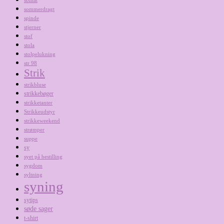
solhat
sommerdragt
spinde
stjerner
stof
stola
stolpelukning
str 98
Strik
strikbluse
strikkebøger
strikketanter
Strikkeudstyr
strikkeweekend
strømper
suppe
sy
syet på bestilling
sygdom
syltning
syning
sytips
søde sager
t-shirt