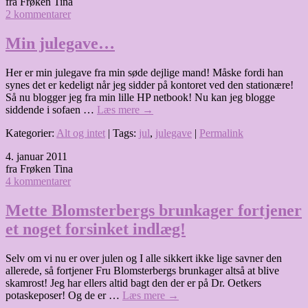
fra Frøken Tina
2 kommentarer
Min julegave…
Her er min julegave fra min søde dejlige mand! Måske fordi han
synes det er kedeligt når jeg sidder på kontoret ved den stationære!
Så nu blogger jeg fra min lille HP netbook! Nu kan jeg blogge
siddende i sofaen …
Læs mere
→
Kategorier:
Alt og intet
| Tags:
jul
,
julegave
|
Permalink
4. januar 2011
fra Frøken Tina
4 kommentarer
Mette Blomsterbergs brunkager fortjener
et noget forsinket indlæg!
Selv om vi nu er over julen og I alle sikkert ikke lige savner den
allerede, så fortjener Fru Blomsterbergs brunkager altså at blive
skamrost! Jeg har ellers altid bagt den der er på Dr. Oetkers
potaskeposer! Og de er …
Læs mere
→