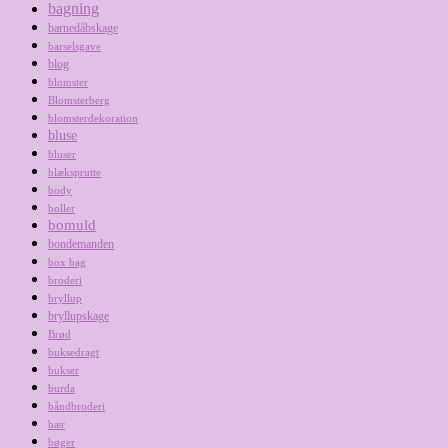
bagning
barnedåbskage
barselsgave
blog
blomster
Blomsterberg
blomsterdekoration
bluse
bluser
blæksprutte
body
boller
bomuld
bondemanden
box bag
broderi
bryllup
bryllupskage
Brød
buksedragt
bukser
burda
båndbroderi
bær
bøger