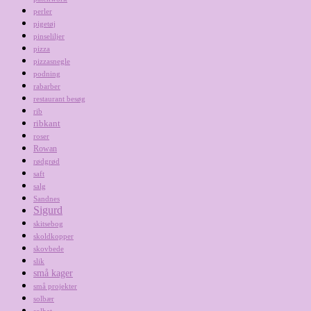
perler
pigetøj
pinseliljer
pizza
pizzasnegle
podning
rabarber
restaurant besøg
rib
ribkant
roser
Rowan
rødgrød
saft
salg
Sandnes
Sigurd
skitsebog
skoldkopper
skovbede
slik
små kager
små projekter
solbær