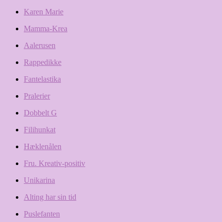
Karen Marie
Mamma-Krea
Aalerusen
Rappedikke
Fantelastika
Pralerier
Dobbelt G
Filihunkat
Hæklenålen
Fru. Kreativ-positiv
Unikarina
Alting har sin tid
Puslefanten