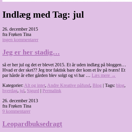
Indlæg med Tag:
jul
26. december 2015
fra Frøken Tina
ingen kommentarer
Jeg er her stadig…
så er her jul og det er blevet 2015. Et år uden indlæg på bloggen…
Hvad er der sket?? Jeg tror faktisk bare der kom et liv på tværs! Et
par hårde år efter gården blev solgt og vi har …
Læs mere
→
Kategorier:
Alt og intet
,
Andre Kreative påfund
,
Blog
| Tags:
blog
,
hverdag
,
jul
,
Sigurd
|
Permalink
26. december 2013
fra Frøken Tina
9 kommentarer
Leopardbuksedragt