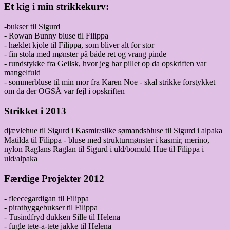
Et kig i min strikkekurv:
-bukser til Sigurd
- Rowan Bunny bluse til Filippa
- hæklet kjole til Filippa, som bliver alt for stor
- fin stola med mønster på både ret og vrang pinde
- rundstykke fra Geilsk, hvor jeg har pillet op da opskriften var
mangelfuld
- sommerbluse til min mor fra Karen Noe - skal strikke forstykket
om da der OGSÅ var fejl i opskriften
Strikket i 2013
djævlehue til Sigurd i Kasmir/silke sømandsbluse til Sigurd i alpaka
Matilda til Filippa - bluse med strukturmønster i kasmir, merino,
nylon Raglans Raglan til Sigurd i uld/bomuld Hue til Filippa i
uld/alpaka
Færdige Projekter 2012
- fleecegardigan til Filippa
- pirathyggebukser til Filippa
- Tusindfryd dukken Sille til Helena
- fugle tete-a-tete jakke til Helena