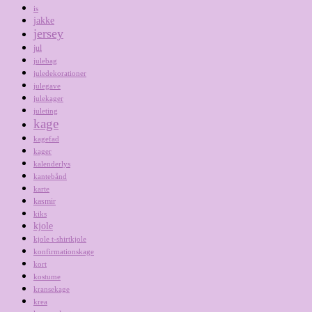
is
jakke
jersey
jul
julebag
juledekorationer
julegave
julekager
juleting
kage
kagefad
kager
kalenderlys
kantebånd
karte
kasmir
kiks
kjole
kjole t-shirtkjole
konfirmationskage
kort
kostume
kransekage
krea