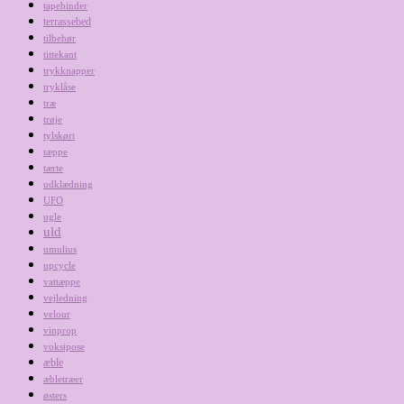
tapebinder
terrassebed
tilbehør
tittekant
trykknapper
tryklåse
træ
trøje
tylskørt
tæppe
tærte
udklædning
UFO
ugle
uld
umulius
upcycle
vattæppe
vejledning
velour
vinprop
voksipose
æble
æbletræer
østers