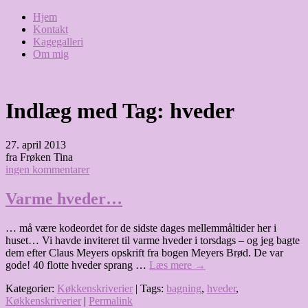
Hjem
Kontakt
Kagegalleri
Om mig
Indlæg med Tag:
hveder
27. april 2013
fra Frøken Tina
ingen kommentarer
Varme hveder…
… må være kodeordet for de sidste dages mellemmåltider her i
huset… Vi havde inviteret til varme hveder i torsdags – og jeg bagte
dem efter Claus Meyers opskrift fra bogen Meyers Brød. De var
gode! 40 flotte hveder sprang …
Læs mere
→
Kategorier:
Køkkenskriverier
| Tags:
bagning
,
hveder
,
Køkkenskriverier
|
Permalink