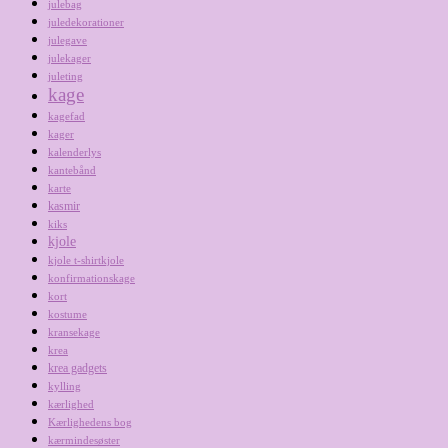
julebag
juledekorationer
julegave
julekager
juleting
kage
kagefad
kager
kalenderlys
kantebånd
karte
kasmir
kiks
kjole
kjole t-shirtkjole
konfirmationskage
kort
kostume
kransekage
krea
krea gadgets
kylling
kærlighed
Kærlighedens bog
kærmindesøster