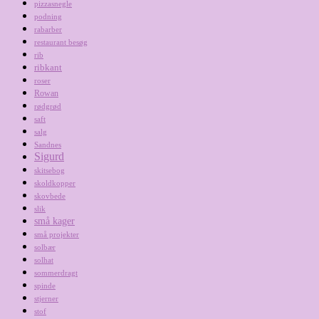
pizzasnegle
podning
rabarber
restaurant besøg
rib
ribkant
roser
Rowan
rødgrød
saft
salg
Sandnes
Sigurd
skitsebog
skoldkopper
skovbede
slik
små kager
små projekter
solbær
solhat
sommerdragt
spinde
stjerner
stof