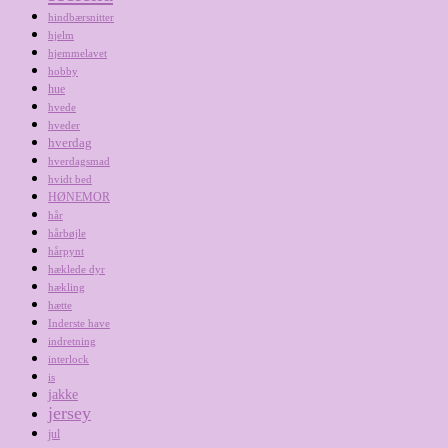
hindbærsnitter
hjelm
hjemmelavet
hobby
hue
hvede
hveder
hverdag
hverdagsmad
hvidt bed
HØNEMOR
hår
hårbøjle
hårpynt
hæklede dyr
hækling
hætte
Inderste have
indretning
interlock
is
jakke
jersey
jul