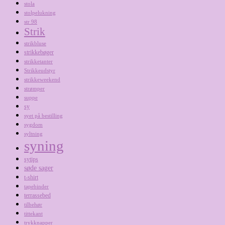
stola
stolpelukning
str 98
Strik
strikbluse
strikkebøger
strikketanter
Strikkeudstyr
strikkeweekend
strømper
suppe
sy
syet på bestilling
sygdom
syltning
syning
sytips
søde sager
t-shirt
tapebinder
terrassebed
tilbehør
tittekant
trykknapper