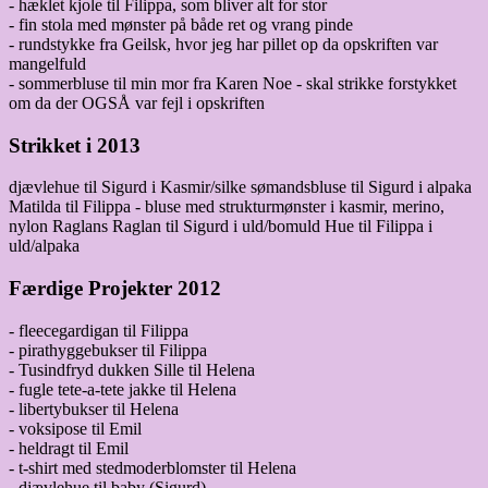
- hæklet kjole til Filippa, som bliver alt for stor
- fin stola med mønster på både ret og vrang pinde
- rundstykke fra Geilsk, hvor jeg har pillet op da opskriften var
mangelfuld
- sommerbluse til min mor fra Karen Noe - skal strikke forstykket
om da der OGSÅ var fejl i opskriften
Strikket i 2013
djævlehue til Sigurd i Kasmir/silke sømandsbluse til Sigurd i alpaka
Matilda til Filippa - bluse med strukturmønster i kasmir, merino,
nylon Raglans Raglan til Sigurd i uld/bomuld Hue til Filippa i
uld/alpaka
Færdige Projekter 2012
- fleecegardigan til Filippa
- pirathyggebukser til Filippa
- Tusindfryd dukken Sille til Helena
- fugle tete-a-tete jakke til Helena
- libertybukser til Helena
- voksipose til Emil
- heldragt til Emil
- t-shirt med stedmoderblomster til Helena
- djævlehue til baby (Sigurd)