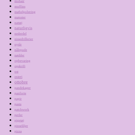
mohair
muffins
møbelpolstring
mønster
nattøj
naturligvis
nederdel
nissedrillerier
nytår
nålepude
nødder
opbevaring
opskrift
ost
osteri
ottobre
pandekager
panforte
papir
pasta
patchwork
perler
pigetøj
pinseliljer
pizza