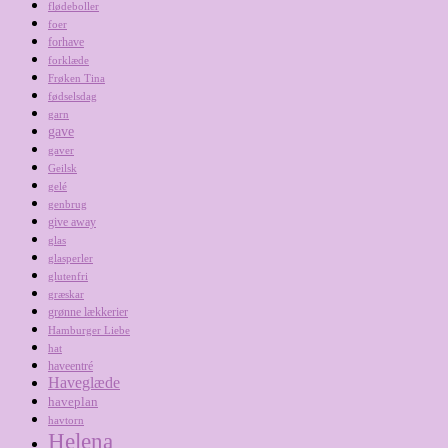
flødeboller
foer
forhave
forklæde
Frøken Tina
fødselsdag
garn
gave
gaver
Geilsk
gelé
genbrug
give away
glas
glasperler
glutenfri
græskar
grønne lækkerier
Hamburger Liebe
hat
haveentré
Haveglæde
haveplan
havtorn
Helena