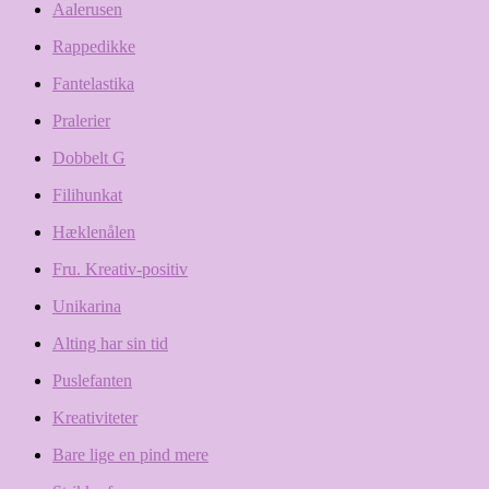
Aalerusen
Rappedikke
Fantelastika
Pralerier
Dobbelt G
Filihunkat
Hæklenålen
Fru. Kreativ-positiv
Unikarina
Alting har sin tid
Puslefanten
Kreativiteter
Bare lige en pind mere