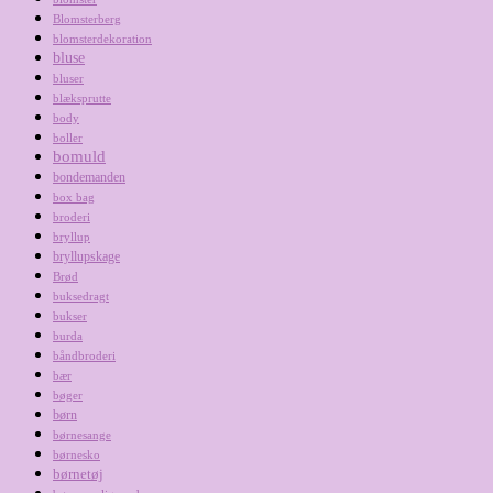
Blomsterberg
blomsterdekoration
bluse
bluser
blæksprutte
body
boller
bomuld
bondemanden
box bag
broderi
bryllup
bryllupskage
Brød
buksedragt
bukser
burda
båndbroderi
bær
bøger
børn
børnesange
børnesko
børnetøj