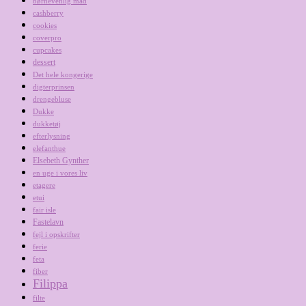
børnevenlig mad
cashberry
cookies
coverpro
cupcakes
dessert
Det hele kongerige
digterprinsen
drengebluse
Dukke
dukketøj
efterlysning
elefanthue
Elsebeth Gynther
en uge i vores liv
etagere
etui
fair isle
Fastelavn
fejl i opskrifter
ferie
feta
fiber
Filippa
filte