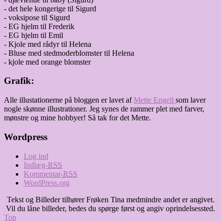
- det hele kongerige til Sigurd
- voksipose til Sigurd
- EG hjelm til Frederik
- EG hjelm til Emil
- Kjole med rådyr til Helena
- Bluse med stedmoderblomster til Helena
- kjole med orange blomster
Grafik:
Alle illustationerne på bloggen er lavet af
Mette Engell
som laver
nogle skønne illustrationer. Jeg synes de rammer plet med farver,
mønstre og mine hobbyer! Så tak for det Mette.
Wordpress
Log ind
Indlæg-
RSS
Kommentar-
RSS
WordPress.org
Tekst og Billeder tilhører Frøken Tina medmindre andet er angivet.
Vil du låne billeder, bedes du spørge først og angiv oprindelsessted.
Top