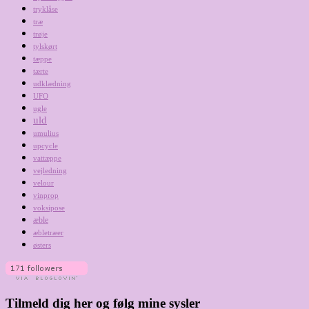
tryklåse
træ
trøje
tylskørt
tæppe
tærte
udklædning
UFO
ugle
uld
umulius
upcycle
vattæppe
vejledning
velour
vinprop
voksipose
æble
æbletræer
østers
Tilmeld dig her og følg mine sysler