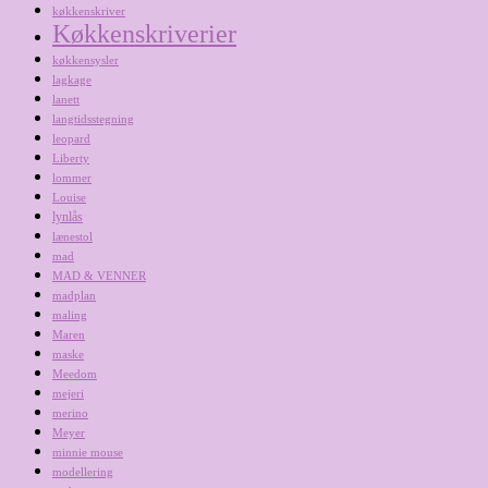
køkkenskriver
Køkkenskriverier
køkkensysler
lagkage
lanett
langtidsstegning
leopard
Liberty
lommer
Louise
lynlås
lænestol
mad
MAD & VENNER
madplan
maling
Maren
maske
Meedom
mejeri
merino
Meyer
minnie mouse
modellering