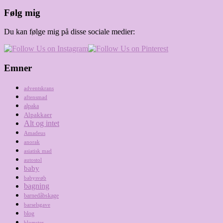
Følg mig
Du kan følge mig på disse sociale medier:
Emner
adventskrans
aftensmad
alpaka
Alpakkaer
Alt og intet
Amadeus
anorak
asiatisk mad
autostol
baby
babysvøb
bagning
barnedåbskage
barselsgave
blog
blomster