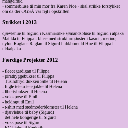
mangelfuld
- sommerbluse til min mor fra Karen Noe - skal strikke forstykket
om da der OGSÅ var fejl i opskriften
Strikket i 2013
djævlehue til Sigurd i Kasmir/silke sømandsbluse til Sigurd i alpaka
Matilda til Filippa - bluse med strukturmønster i kasmir, merino,
nylon Raglans Raglan til Sigurd i uld/bomuld Hue til Filippa i
uld/alpaka
Færdige Projekter 2012
- fleecegardigan til Filippa
- pirathyggebukser til Filippa
- Tusindfryd dukken Sille til Helena
- fugle tete-a-tete jakke til Helena
- libertybukser til Helena
- voksipose til Emil
- heldragt til Emil
- t-shirt med stedmoderblomster til Helena
- djævlehue til baby (Sigurd)
- det hele kongerige til Sigurd
- voksipose til Sigurd
- EG hjelm til Frederik