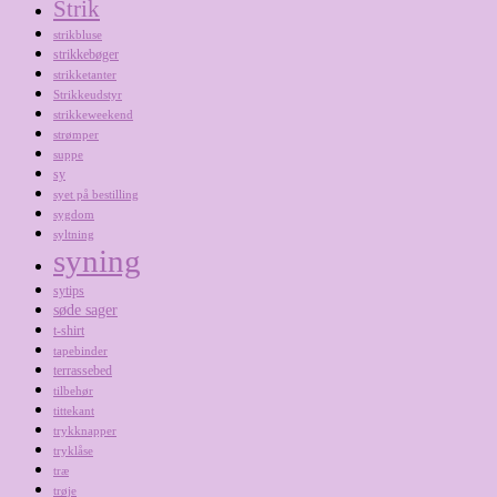
Strik
strikbluse
strikkebøger
strikketanter
Strikkeudstyr
strikkeweekend
strømper
suppe
sy
syet på bestilling
sygdom
syltning
syning
sytips
søde sager
t-shirt
tapebinder
terrassebed
tilbehør
tittekant
trykknapper
tryklåse
træ
trøje