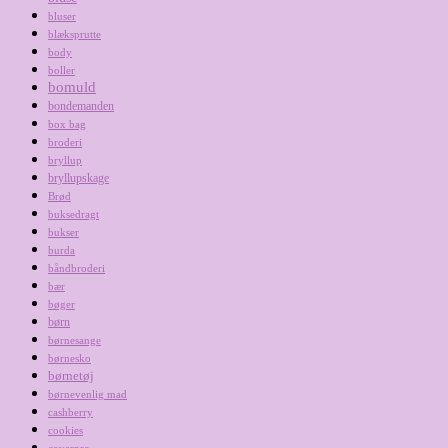
bluser
blæksprutte
body
boller
bomuld
bondemanden
box bag
broderi
bryllup
bryllupskage
Brød
buksedragt
bukser
burda
båndbroderi
bær
bøger
børn
børnesange
børnesko
børnetøj
børnevenlig mad
cashberry
cookies