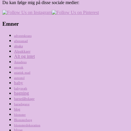
Du kan følge mig på disse sociale medier:
Emner
adventskrans
aftensmad
alpaka
Alpakkaer
Alt og intet
Amadeus
anorak
asiatisk mad
autostol
baby
babysvøb
bagning
barnedåbskage
barselsgave
blog
blomster
Blomsterberg
blomsterdekoration
bluse