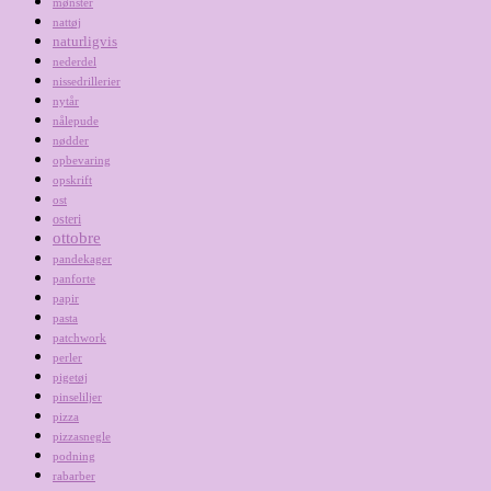
mønster
nattøj
naturligvis
nederdel
nissedrillerier
nytår
nålepude
nødder
opbevaring
opskrift
ost
osteri
ottobre
pandekager
panforte
papir
pasta
patchwork
perler
pigetøj
pinseliljer
pizza
pizzasnegle
podning
rabarber