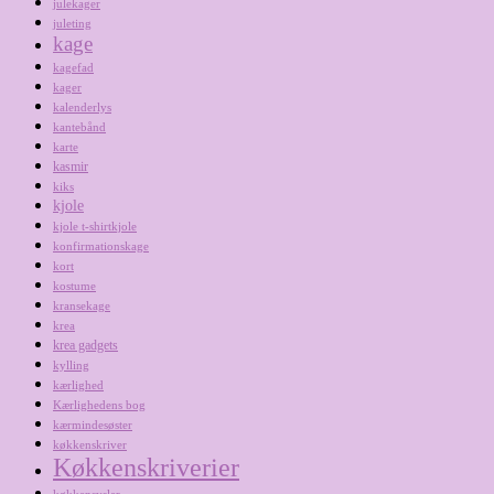
julekager
juleting
kage
kagefad
kager
kalenderlys
kantebånd
karte
kasmir
kiks
kjole
kjole t-shirtkjole
konfirmationskage
kort
kostume
kransekage
krea
krea gadgets
kylling
kærlighed
Kærlighedens bog
kærmindesøster
køkkenskriver
Køkkenskriverier
køkkensysler