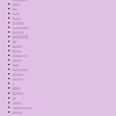
hobby
hue
hvede
hveder
hverdag
hverdagsmad
hvidt bed
HØNEMOR
hår
hårbøjle
hårpynt
hæklede dyr
hækling
hætte
Inderste have
indretning
interlock
is
jakke
jersey
jul
julebag
juledekorationer
julegave