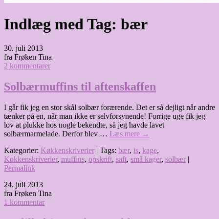
Indlæg med Tag:
bær
30. juli 2013
fra Frøken Tina
2 kommentarer
Solbærmuffins til aftenskaffen
I går fik jeg en stor skål solbær forærende. Det er så dejligt når andre
tænker på en, når man ikke er selvforsynende! Forrige uge fik jeg
lov at plukke hos nogle bekendte, så jeg havde lavet
solbærmarmelade. Derfor blev …
Læs mere
→
Kategorier:
Køkkenskriverier
| Tags:
bær
,
is
,
kage
,
Køkkenskriverier
,
muffins
,
opskrift
,
saft
,
små kager
,
solbær
|
Permalink
24. juli 2013
fra Frøken Tina
1 kommentar