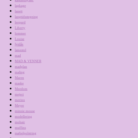
lagkage
lanett
langtidsstegning
leopard
Liberty
lommer
Louise
lynlås
lænestol
mad
MAD & VENNER
madplan
maling
Maren
maske
Meedom
mejeri
merino
Meyer
minnie mouse
modellering
mohair
muffins
møbelpolstring