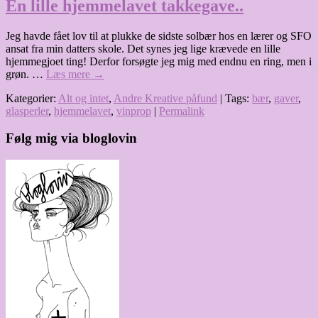
En lille hjemmelavet takkegave..
Jeg havde fået lov til at plukke de sidste solbær hos en lærer og SFO
ansat fra min datters skole. Det synes jeg lige krævede en lille
hjemmegjoet ting! Derfor forsøgte jeg mig med endnu en ring, men i
grøn. …
Læs mere
→
Kategorier:
Alt og intet
,
Andre Kreative påfund
| Tags:
bær
,
gaver
,
glasperler
,
hjemmelavet
,
vinprop
|
Permalink
Følg mig via bloglovin