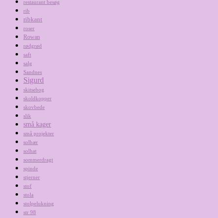
restaurant besøg
rib
ribkant
roser
Rowan
rødgrød
saft
salg
Sandnes
Sigurd
skitsebog
skoldkopper
skovbede
slik
små kager
små projekter
solbær
solhat
sommerdragt
spinde
stjerner
stof
stola
stolpelukning
str 98