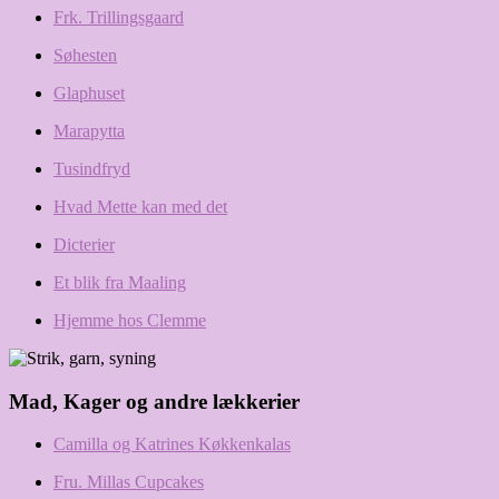
Frk. Trillingsgaard
Søhesten
Glaphuset
Marapytta
Tusindfryd
Hvad Mette kan med det
Dicterier
Et blik fra Maaling
Hjemme hos Clemme
Mad, Kager og andre lækkerier
Camilla og Katrines Køkkenkalas
Fru. Millas Cupcakes