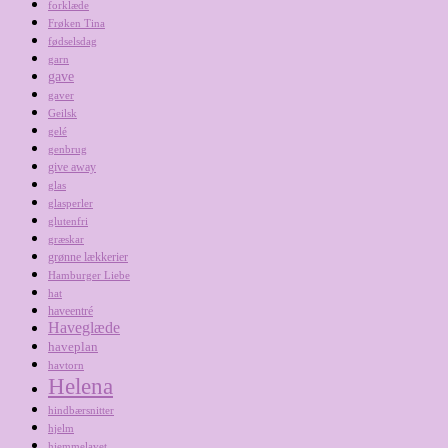
forklæde
Frøken Tina
fødselsdag
garn
gave
gaver
Geilsk
gelé
genbrug
give away
glas
glasperler
glutenfri
græskar
grønne lækkerier
Hamburger Liebe
hat
haveentré
Haveglæde
haveplan
havtorn
Helena
hindbærsnitter
hjelm
hjemmelavet