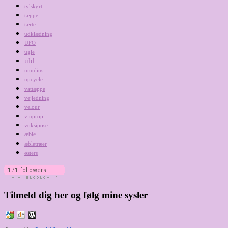
tylskørt
tæppe
tærte
udklædning
UFO
ugle
uld
umulius
upcycle
vattæppe
vejledning
velour
vinprop
voksipose
æble
æbletræer
østers
Tilmeld dig her og følg mine sysler