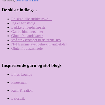
De sidste indlæg…
En skøn lille strikketaske…
Jeg er her stadig…
Lækkert hverdagspasta
Gamle hindbærsnitter
Glutenfri pandekager.
små strikstrømper til de første sko
Nyt hjemmelavet betræk til autostolen
Glutenfri pizzasnegle
Inspirerende garn og stof blogs
Lillys Lounge
Fingernem
Kahr Kreation
LaRaLiL