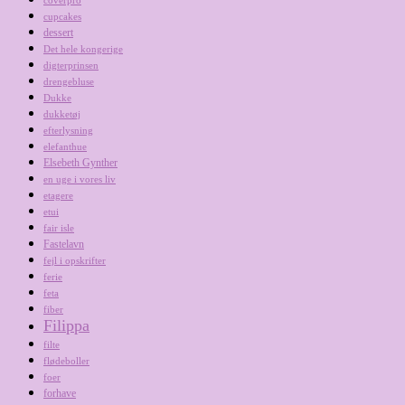
coverpro
cupcakes
dessert
Det hele kongerige
digterprinsen
drengebluse
Dukke
dukketøj
efterlysning
elefanthue
Elsebeth Gynther
en uge i vores liv
etagere
etui
fair isle
Fastelavn
fejl i opskrifter
ferie
feta
fiber
Filippa
filte
flødeboller
foer
forhave