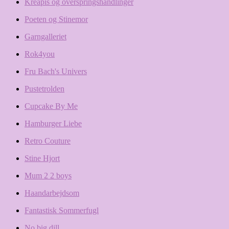
Kreapis og overspringshandlinger
Poeten og Stinemor
Garngalleriet
Rok4you
Fru Bach's Univers
Pustetrolden
Cupcake By Me
Hamburger Liebe
Retro Couture
Stine Hjort
Mum 2 2 boys
Haandarbejdsom
Fantastisk Sommerfugl
No big dill