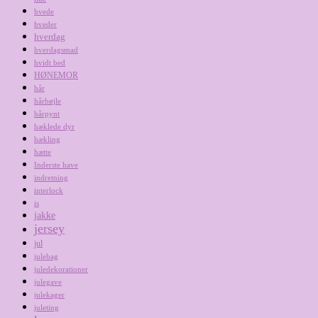
hvede
hveder
hverdag
hverdagsmad
hvidt bed
HØNEMOR
hår
hårbøjle
hårpynt
hæklede dyr
hækling
hætte
Inderste have
indretning
interlock
is
jakke
jersey
jul
julebag
juledekorationer
julegave
julekager
juleting