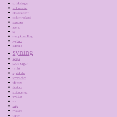
strikkebøger
strikketanter
Strikkeudstyr
strikkeweekend
strømper
suppe
sy
syet på bestilling
sygdom
syltning
syning
sytips
søde sager
t-shirt
tapebinder
terrassebed
tilbehør
tittekant
trykknapper
tryklåse
træ
trøje
tylskørt
tæppe