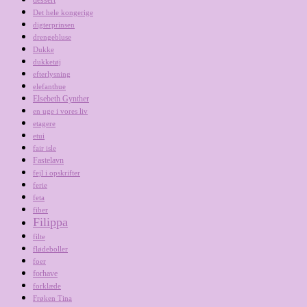
dessert
Det hele kongerige
digterprinsen
drengebluse
Dukke
dukketøj
efterlysning
elefanthue
Elsebeth Gynther
en uge i vores liv
etagere
etui
fair isle
Fastelavn
fejl i opskrifter
ferie
feta
fiber
Filippa
filte
flødeboller
foer
forhave
forklæde
Frøken Tina