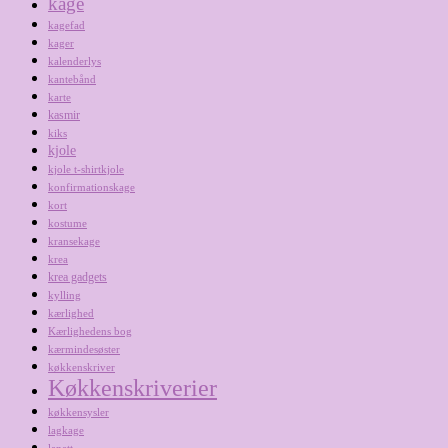
kage
kagefad
kager
kalenderlys
kantebånd
karte
kasmir
kiks
kjole
kjole t-shirtkjole
konfirmationskage
kort
kostume
kransekage
krea
krea gadgets
kylling
kærlighed
Kærlighedens bog
kærmindesøster
køkkenskriver
Køkkenskriverier
køkkensysler
lagkage