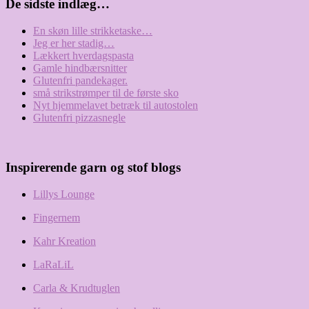
De sidste indlæg…
En skøn lille strikketaske…
Jeg er her stadig…
Lækkert hverdagspasta
Gamle hindbærsnitter
Glutenfri pandekager.
små strikstrømper til de første sko
Nyt hjemmelavet betræk til autostolen
Glutenfri pizzasnegle
Inspirerende garn og stof blogs
Lillys Lounge
Fingernem
Kahr Kreation
LaRaLiL
Carla & Krudtuglen