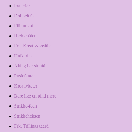
Pralerier
Dobbelt G
Filihunkat
Hæklenålen
Fru. Kreativ-positiv
Unikarina
Alting har sin tid
Puslefanten
Kreativiteter
Bare lige en pind mere
Strikke-feen
Strikkeheksen
Frk. Trillingsgaard