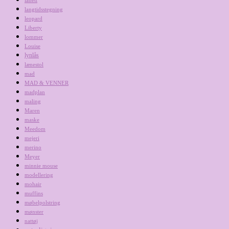
lanett
langtidsstegning
leopard
Liberty
lommer
Louise
lynlås
lænestol
mad
MAD & VENNER
madplan
maling
Maren
maske
Meedom
mejeri
merino
Meyer
minnie mouse
modellering
mohair
muffins
møbelpolstring
mønster
nattøj