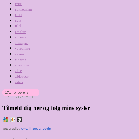
tærte
udklædning
UFO
ugle
uld
umulius
upcycle
vattæppe
vejledning
velour
vinprop
voksipose
æble
æbletræer
østers
Tilmeld dig her og følg mine sysler