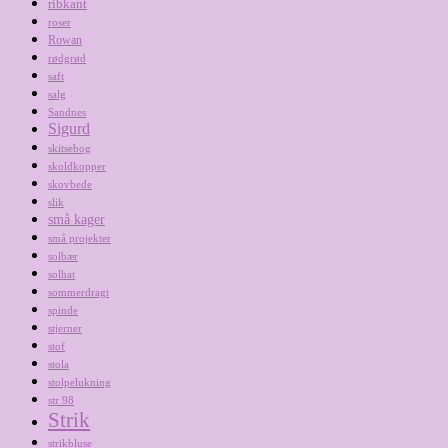
ribkant
roser
Rowan
rødgrød
saft
salg
Sandnes
Sigurd
skitsebog
skoldkopper
skovbede
slik
små kager
små projekter
solbær
solhat
sommerdragt
spinde
stjerner
stof
stola
stolpelukning
str 98
Strik
strikbluse