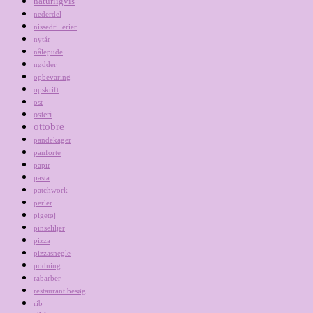
naturligvis
nederdel
nissedrillerier
nytår
nålepude
nødder
opbevaring
opskrift
ost
osteri
ottobre
pandekager
panforte
papir
pasta
patchwork
perler
pigetøj
pinseliljer
pizza
pizzasnegle
podning
rabarber
restaurant besøg
rib