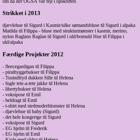
om da der OGSÅ var fejl i opskriften
Strikket i 2013
djævlehue til Sigurd i Kasmir/silke sømandsbluse til Sigurd i alpaka
Matilda til Filippa - bluse med strukturmønster i kasmir, merino,
nylon Raglans Raglan til Sigurd i uld/bomuld Hue til Filippa i
uld/alpaka
Færdige Projekter 2012
- fleecegardigan til Filippa
- pirathyggebukser til Filippa
- Tusindfryd dukken Sille til Helena
- fugle tete-a-tete jakke til Helena
- libertybukser til Helena
- voksipose til Emil
- heldragt til Emil
- t-shirt med stedmoderblomster til Helena
- djævlehue til baby (Sigurd)
- det hele kongerige til Sigurd
- voksipose til Sigurd
- EG hjelm til Frederik
- EG hjelm til Emil
- Kjole med rådyr til Helena