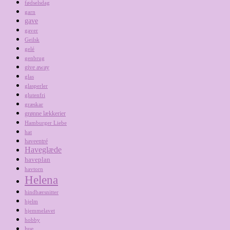
fødselsdag
garn
gave
gaver
Geilsk
gelé
genbrug
give away
glas
glasperler
glutenfri
græskar
grønne lækkerier
Hamburger Liebe
hat
haveentré
Haveglæde
haveplan
havtorn
Helena
hindbærsnitter
hjelm
hjemmelavet
hobby
hue