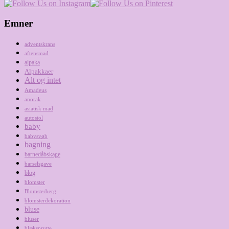
Emner
adventskrans
aftensmad
alpaka
Alpakkaer
Alt og intet
Amadeus
anorak
asiatisk mad
autostol
baby
babysvøb
bagning
barnedåbskage
barselsgave
blog
blomster
Blomsterberg
blomsterdekoration
bluse
bluser
blæksprutte