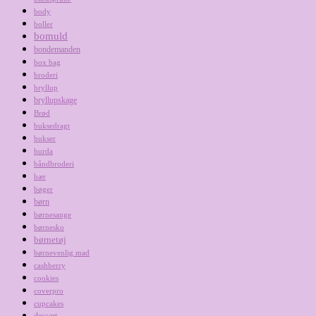
body
boller
bomuld
bondemanden
box bag
broderi
bryllup
bryllupskage
Brød
buksedragt
bukser
burda
båndbroderi
bær
bøger
børn
børnesange
børnesko
børnetøj
børnevenlig mad
cashberry
cookies
coverpro
cupcakes